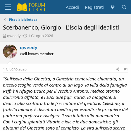
Accedi
Registrati
Piccola biblioteca
Scerbanenco, Giorgio - L'isola degli idealisti
C
D
qweedy
1 Giugno 2026
r
a
e
t
qweedy
a
a
Well-known member
t
d
o
i
r
i
1 Giugno 2026
#1
e
n
D
i
"Sull’isola della Ginestra, o Ginestrin come viene chiamata, un
i
z
piccolo scoglio verde al centro di un lago, la villa della famiglia
s
i
Reffi è il rifugio sicuro per il vecchio Antonio, medico otorino
c
o
dall’ironia affilata, e i suoi due figli. Carla, la maggiore, si
u
dedica alla scrittura tra le frecciatine del genitore. Celestino, il
s
fratello minore, è diventato medico per esaudire le preghiere del
s
i
padre ma preferisce rivolgere il suo intuito alla matematica.
o
Con i cugini spiantati Vittorio e Jole e le due domestiche, gli
n
abitanti del Ginestrin sono al completo. La vita sull’isola scorre
e