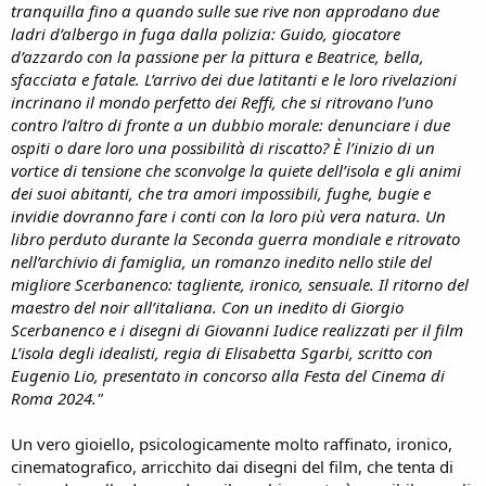
tranquilla fino a quando sulle sue rive non approdano due
ladri d’albergo in fuga dalla polizia: Guido, giocatore
d’azzardo con la passione per la pittura e Beatrice, bella,
sfacciata e fatale. L’arrivo dei due latitanti e le loro rivelazioni
incrinano il mondo perfetto dei Reffi, che si ritrovano l’uno
contro l’altro di fronte a un dubbio morale: denunciare i due
ospiti o dare loro una possibilità di riscatto? È l’inizio di un
vortice di tensione che sconvolge la quiete dell’isola e gli animi
dei suoi abitanti, che tra amori impossibili, fughe, bugie e
invidie dovranno fare i conti con la loro più vera natura. Un
libro perduto durante la Seconda guerra mondiale e ritrovato
nell’archivio di famiglia, un romanzo inedito nello stile del
migliore Scerbanenco: tagliente, ironico, sensuale. Il ritorno del
maestro del noir all’italiana. Con un inedito di Giorgio
Scerbanenco e i disegni di Giovanni Iudice realizzati per il film
L’isola degli idealisti, regia di Elisabetta Sgarbi, scritto con
Eugenio Lio, presentato in concorso alla Festa del Cinema di
Roma 2024."
Un vero gioiello, psicologicamente molto raffinato, ironico,
cinematografico, arricchito dai disegni del film, che tenta di