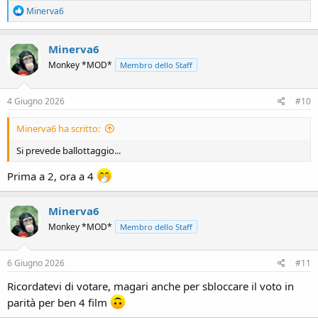
R
Minerva6
e
a
c
Minerva6
t
Monkey *MOD*
Membro dello Staff
i
o
n
s
4 Giugno 2026
#10
:
Minerva6 ha scritto:
Si prevede ballottaggio...
Prima a 2, ora a 4
Minerva6
Monkey *MOD*
Membro dello Staff
6 Giugno 2026
#11
Ricordatevi di votare, magari anche per sbloccare il voto in
parità per ben 4 film