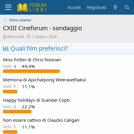
Accedi
Registrati
Tutto cinema
CXIII Cineforum - sondaggio
C
D
Minerva6
1 Giugno 2026
r
a
e
Quali film preferisci?
t
a
a
t
d
Miss Potter di Chris Noonan
o
i
Voti:
4
44.4%
r
i
e
n
D
i
Memoria di Apichatpong Weerasethakul
i
z
Voti:
1
11.1%
s
i
c
o
Happy holidays di Scandar Copti
u
s
Voti:
2
22.2%
s
i
Non essere cattivo di Claudio Caligari
o
Voti:
1
11.1%
n
e