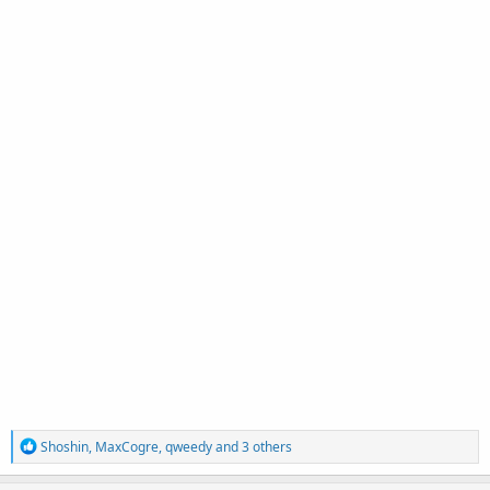
R
Shoshin
,
MaxCogre
,
qweedy
and 3 others
e
a