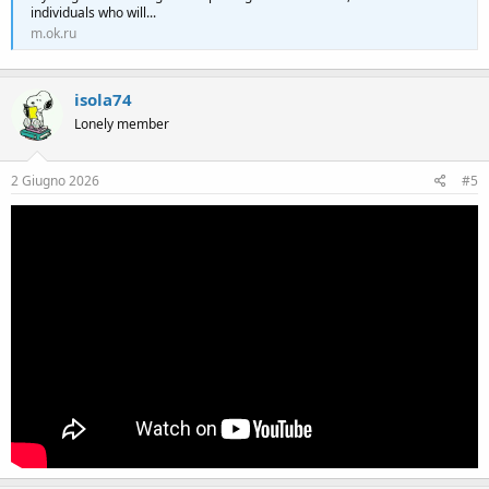
individuals who will...
m.ok.ru
isola74
Lonely member
2 Giugno 2026
#5