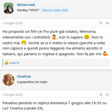
Minerva6
Monkey *MOD*
Membro dello Staff
2 Giugno 2026
#6
Ho proposto un film (e l'ho pure già votato), Memoria,
interamente con i sottotitoli
, non lo sapevo
. Non lo
vedrò mai
. Anche se io li metto lo stesso (perché a volte
non capisco e quindi posso leggere) ma almeno ascolto in
italiano, qui parlano in inglese e spagnolo. Non fa per me
.
R
isola74
e
a
c
Ondine
t
Logopedista nei sogni
i
o
n
s
3 Giugno 2026
#7
:
Paradiso perduto in replica domenica 7 giugno alle 16:35 su
La7 Cinema (canale 29).