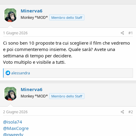
Minerva6
Monkey *MOD*
Membro dello Staff
1 Giugno 2026
#1
Ci sono ben 10 proposte tra cui scegliere il film che vedremo
e poi commenteremo insieme. Quale sarà? Avete una
settimana di tempo per decidere.
Voto multiplo e visibile a tutti.
R
alessandra
e
a
c
Minerva6
t
Monkey *MOD*
Membro dello Staff
i
o
n
s
2 Giugno 2026
#2
:
@isola74
@MaxCogre
@qweedy