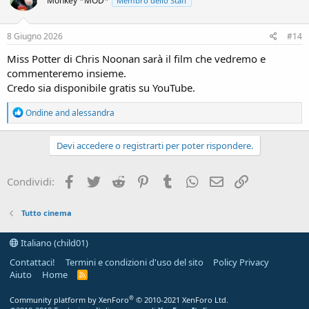
Monkey *MOD*
Membro dello Staff
8 Giugno 2026
#14
Miss Potter di Chris Noonan sarà il film che vedremo e
commenteremo insieme.
Credo sia disponibile gratis su YouTube.
R
Ondine
and
alessandra
e
a
c
Devi accedere o registrarti per poter rispondere.
t
i
o
Facebook
Twitter
Reddit
Pinterest
Tumblr
WhatsApp
e-mail
Link
Condividi:
n
s
:
Tutto cinema
Italiano (child01)
Contattaci!
Termini e condizioni d'uso del sito
Policy Privacy
Aiuto
Home
R
S
S
®
Community platform by XenForo
© 2010-2021 XenForo Ltd.