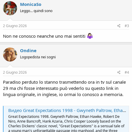
c
MonicaSo
t
Leggo... quindi sono
i
o
n
s
2 Giugno 2026
#3
:
Non ne conosco neanche uno mai sentiti
Ondine
Logopedista nei sogni
2 Giugno 2026
#4
Paradiso perduto lo stanno trasmettendo ora in tv sul canale
29 ma chi fosse interessato può vederlo su questo link in
lingua originale, in inglese, io ormai lo conosco a memoria.
Видео Great Expectations 1998 - Gwyneth Paltrow, Ethan Hawke, Robert De Niro, Ann | OK.RU
Great Expectations 1998. Gwyneth Paltrow, Ethan Hawke, Robert De
Niro, Anne Bancroft, Hank Azaria, Chris Cooper Loosely based on the
Charles Dickens' classic novel, "Great Expectations" is a sensual tale of
a young man's unforgettable passage into manhood, and the three