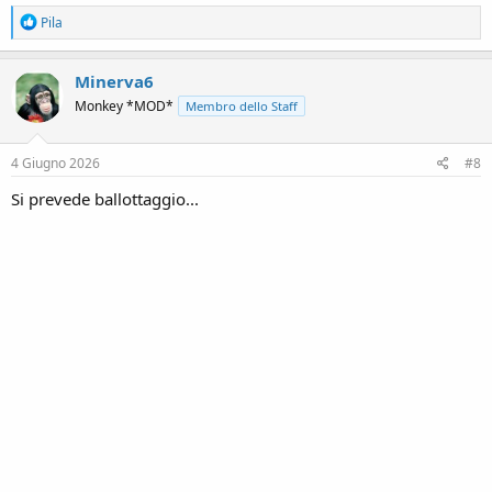
R
Pila
e
a
c
Minerva6
t
Monkey *MOD*
Membro dello Staff
i
o
n
s
4 Giugno 2026
#8
:
Si prevede ballottaggio...