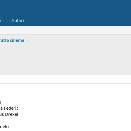
ri
Autori
Tutto cinema
s
a Federici
aus Drexel
ngelo