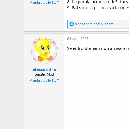
s
8. La parola ai giurati di Sidne
Membro dello Staff
i
9. Balzac e la piccola sarta cines
o
n
e
R
alessandra
and
Minerva6
e
a
c
6 Luglio 2026
t
i
Se entro domani non arrivano a
o
n
s
:
alessandra
Lunatic Mod
Membro dello Staff