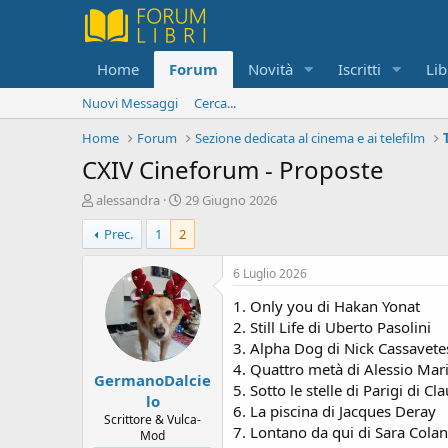
Home
Forum
Novità
Iscritti
Lib
Nuovi Messaggi
Cerca...
Home
Forum
Sezione dedicata al cinema e ai telefilm
CXIV Cineforum - Proposte
C
D
alessandra
29 Giugno 2026
r
a
Prec.
1
2
e
t
a
a
t
d
6 Luglio 2026
o
i
1. Only you di Hakan Yonat
r
i
e
n
2. Still Life di Uberto Pasolini
D
i
3. Alpha Dog di Nick Cassavete
i
z
4. Quattro metà di Alessio Mari
GermanoDalcie
s
i
5. Sotto le stelle di Parigi di Cl
c
o
lo
6. La piscina di Jacques Deray
u
Scrittore & Vulca-
7. Lontano da qui di Sara Cola
s
Mod