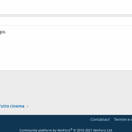
gio.
ink
Tutto cinema
Contattaci!
Termini e 
®
Community platform by XenForo
© 2010-2021 XenForo Ltd.