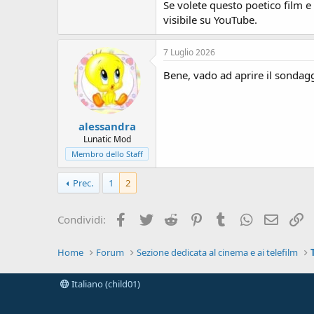
Se volete questo poetico film e
visibile su YouTube.
7 Luglio 2026
Bene, vado ad aprire il sondag
alessandra
Lunatic Mod
Membro dello Staff
Prec.
1
2
Facebook
Twitter
Reddit
Pinterest
Tumblr
WhatsApp
e-mail
L
Condividi:
Home
Forum
Sezione dedicata al cinema e ai telefilm
Italiano (child01)