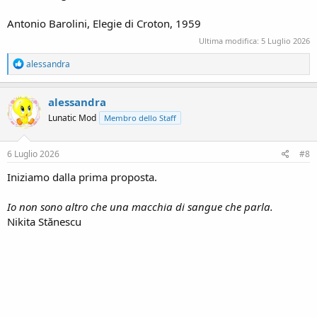
Antonio Barolini, Elegie di Croton, 1959
Ultima modifica:
5 Luglio 2026
R
alessandra
e
a
c
alessandra
t
Lunatic Mod
Membro dello Staff
i
o
n
s
6 Luglio 2026
#8
:
Iniziamo dalla prima proposta.
Io non sono altro che una macchia di sangue che parla.
Nikita Stănescu