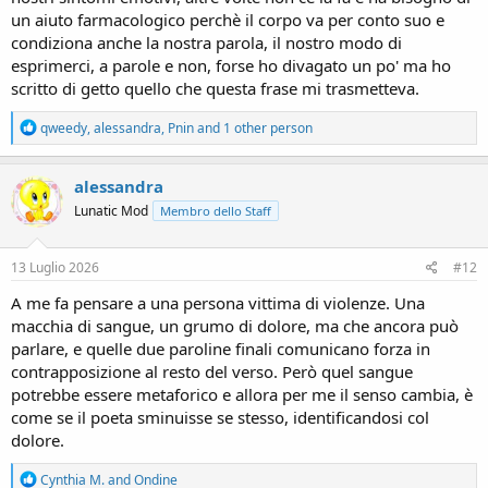
un aiuto farmacologico perchè il corpo va per conto suo e
condiziona anche la nostra parola, il nostro modo di
esprimerci, a parole e non, forse ho divagato un po' ma ho
scritto di getto quello che questa frase mi trasmetteva.
R
qweedy
,
alessandra
,
Pnin
and 1 other person
e
a
c
alessandra
t
Lunatic Mod
Membro dello Staff
i
o
n
s
13 Luglio 2026
#12
:
A me fa pensare a una persona vittima di violenze. Una
macchia di sangue, un grumo di dolore, ma che ancora può
parlare, e quelle due paroline finali comunicano forza in
contrapposizione al resto del verso. Però quel sangue
potrebbe essere metaforico e allora per me il senso cambia, è
come se il poeta sminuisse se stesso, identificandosi col
dolore.
R
Cynthia M.
and
Ondine