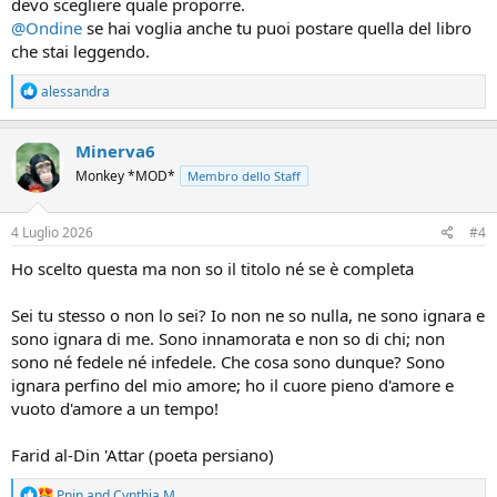
devo scegliere quale proporre.
@Ondine
se hai voglia anche tu puoi postare quella del libro
che stai leggendo.
R
alessandra
e
a
c
Minerva6
t
Monkey *MOD*
Membro dello Staff
i
o
n
s
4 Luglio 2026
#4
:
Ho scelto questa ma non so il titolo né se è completa
Sei tu stesso o non lo sei? Io non ne so nulla, ne sono ignara e
sono ignara di me. Sono innamorata e non so di chi; non
sono né fedele né infedele. Che cosa sono dunque? Sono
ignara perfino del mio amore; ho il cuore pieno d'amore e
vuoto d'amore a un tempo!
Farid al-Din 'Attar (poeta persiano)
R
Pnin
and
Cynthia M.