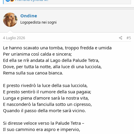
e
a
c
Ondine
t
Logopedista nei sogni
i
o
n
s
4 Luglio 2026
#5
:
Le hanno scavato una tomba, troppo fredda e umida
Per un'anima così calda e sincera;
Ed ella se n'è andata al Lago della Palude Tetra,
Dove, per tutta la notte, alla luce di una lucciola,
Rema sulla sua canoa bianca.
E presto rivedrò la luce della sua lucciola,
E presto sentirò il rumore della sua pagaia;
Lunga e piena d'amore sarà la nostra vita,
E nasconderò la fanciulla sotto un cipresso,
Quando il passo della morte sarà vicino.
Si diresse veloce verso la Palude Tetra –
Il suo cammino era aspro e impervio,