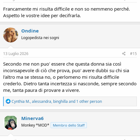
Francamente mi risulta difficile e non so nemmeno perché.
Aspetto le vostre idee per decifrarla.
Ondine
Logopedista nei sogni
13 Luglio 2026
#15
Secondo me non puo' essere che questa donna sia così
inconsapevole di ciò che prova, puo' avere dubbi su chi sia
l'altro ma se stessa no, o perlomeno mi risulta difficile
crederlo. Dietro tanta incertezza si nasconde, sempre secondo
me, tanta paura di provare a vivere.
R
Cynthia M.
,
alessandra
,
binghilla
and 1 other person
e
a
c
Minerva6
t
Monkey *MOD*
Membro dello Staff
i
o
n