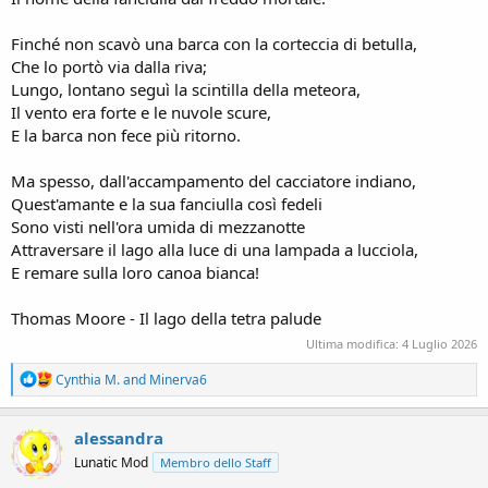
Finché non scavò una barca con la corteccia di betulla,
Che lo portò via dalla riva;
Lungo, lontano seguì la scintilla della meteora,
Il vento era forte e le nuvole scure,
E la barca non fece più ritorno.
Ma spesso, dall'accampamento del cacciatore indiano,
Quest'amante e la sua fanciulla così fedeli
Sono visti nell'ora umida di mezzanotte
Attraversare il lago alla luce di una lampada a lucciola,
E remare sulla loro canoa bianca!
Thomas Moore - Il lago della tetra palude
Ultima modifica:
4 Luglio 2026
R
Cynthia M.
and
Minerva6
e
a
c
alessandra
t
Lunatic Mod
Membro dello Staff
i
o