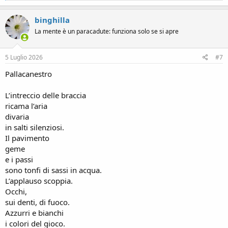
a
c
binghilla
t
La mente è un paracadute: funziona solo se si apre
i
o
n
s
5 Luglio 2026
#7
:
Pallacanestro
L’intreccio delle braccia
ricama l’aria
divaria
in salti silenziosi.
Il pavimento
geme
e i passi
sono tonfi di sassi in acqua.
L’applauso scoppia.
Occhi,
sui denti, di fuoco.
Azzurri e bianchi
i colori del gioco.