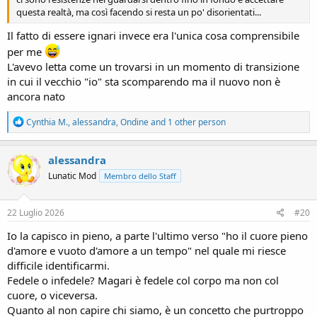
questa realtà, ma così facendo si resta un po' disorientati...
Il fatto di essere ignari invece era l'unica cosa comprensibile
per me
L'avevo letta come un trovarsi in un momento di transizione
in cui il vecchio "io" sta scomparendo ma il nuovo non è
ancora nato
R
Cynthia M.
,
alessandra
,
Ondine
and 1 other person
e
a
c
alessandra
t
Lunatic Mod
Membro dello Staff
i
o
n
s
22 Luglio 2026
#20
:
Io la capisco in pieno, a parte l'ultimo verso "ho il cuore pieno
d'amore e vuoto d'amore a un tempo" nel quale mi riesce
difficile identificarmi.
Fedele o infedele? Magari è fedele col corpo ma non col
cuore, o viceversa.
Quanto al non capire chi siamo, è un concetto che purtroppo