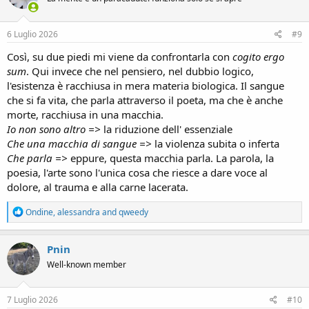
o
n
s
6 Luglio 2026
#9
:
Così, su due piedi mi viene da confrontarla con
cogito ergo
sum
. Qui invece che nel pensiero, nel dubbio logico,
l'esistenza è racchiusa in mera materia biologica. Il sangue
che si fa vita, che parla attraverso il poeta, ma che è anche
morte, racchiusa in una macchia.
Io non sono altro =>
la riduzione dell' essenziale
Che una macchia di sangue =>
la violenza subita o inferta
Che parla =>
eppure, questa macchia parla. La parola, la
poesia, l'arte sono l'unica cosa che riesce a dare voce al
dolore, al trauma e alla carne lacerata.
R
Ondine
,
alessandra
and
qweedy
e
a
c
Pnin
t
Well-known member
i
o
n
s
7 Luglio 2026
#10