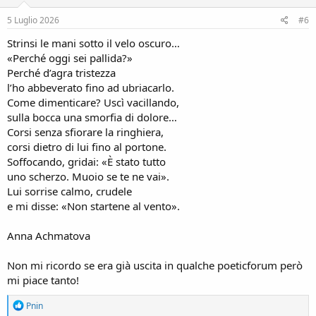
n
s
5 Luglio 2026
#6
:
Strinsi le mani sotto il velo oscuro…
«Perché oggi sei pallida?»
Perché d’agra tristezza
l’ho abbeverato fino ad ubriacarlo.
Come dimenticare? Uscì vacillando,
sulla bocca una smorfia di dolore…
Corsi senza sfiorare la ringhiera,
corsi dietro di lui fino al portone.
Soffocando, gridai: «È stato tutto
uno scherzo. Muoio se te ne vai».
Lui sorrise calmo, crudele
e mi disse: «Non startene al vento».
Anna Achmatova
Non mi ricordo se era già uscita in qualche poeticforum però
mi piace tanto!
R
Pnin
e