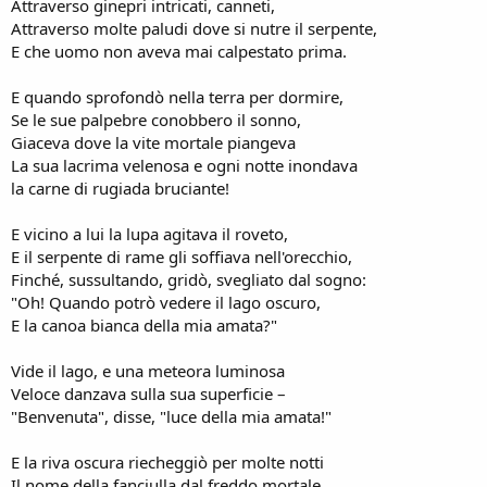
Attraverso ginepri intricati, canneti,
Attraverso molte paludi dove si nutre il serpente,
E che uomo non aveva mai calpestato prima.
E quando sprofondò nella terra per dormire,
Se le sue palpebre conobbero il sonno,
Giaceva dove la vite mortale piangeva
La sua lacrima velenosa e ogni notte inondava
la carne di rugiada bruciante!
E vicino a lui la lupa agitava il roveto,
E il serpente di rame gli soffiava nell'orecchio,
Finché, sussultando, gridò, svegliato dal sogno:
"Oh! Quando potrò vedere il lago oscuro,
E la canoa bianca della mia amata?"
Vide il lago, e una meteora luminosa
Veloce danzava sulla sua superficie –
"Benvenuta", disse, "luce della mia amata!"
E la riva oscura riecheggiò per molte notti
Il nome della fanciulla dal freddo mortale.