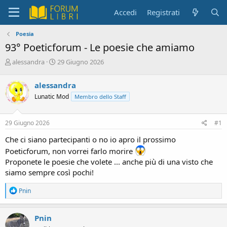
Accedi
Registrati
Poesia
93° Poeticforum - Le poesie che amiamo
C
D
alessandra
29 Giugno 2026
r
a
e
t
alessandra
a
a
Lunatic Mod
Membro dello Staff
t
d
o
i
r
i
29 Giugno 2026
#1
e
n
D
i
Che ci siano partecipanti o no io apro il prossimo
i
z
Poeticforum, non vorrei farlo morire
s
i
Proponete le poesie che volete ... anche più di una visto che
c
o
u
siamo sempre così pochi!
s
s
R
Pnin
e
i
a
o
c
n
Pnin
t
e