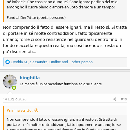
né infedele. Che cosa sono dunque? Sono ignara perfino del mio
amore; ho il cuore pieno d'amore e vuoto d'amore a un tempo!
Farid al-Din 'Attar (poeta persiano)
Non comprendo il fatto di essere ignari, ma il resto sì. Si tratta
di portare in sé molte contraddizioni, fatto tipicamente
umano; forse ci sono resistenze nel guardarsi dentro fino in
fondo e accettare questa realtà, ma così facendo si resta un
po' disorientati...
R
Cynthia M.
,
alessandra
,
Ondine
and 1 other person
e
a
c
binghilla
t
La mente è un paracadute: funziona solo se si apre
i
o
n
s
14 Luglio 2026
#19
:
Pnin ha scritto:
Non comprendo il fatto di essere ignari, ma il resto sì. Si tratta di
portare in sé molte contraddizioni, fatto tipicamente umano; forse
ci sono resistenze nel guardarsi dentro fino in fondo e accettare