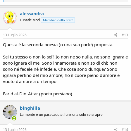
e
a
c
alessandra
t
Lunatic Mod
Membro dello Staff
i
o
n
s
13 Luglio 2026
#13
:
Questa è la seconda poesia (o una sua parte) proposta.
Sei tu stesso o non lo sei? Io non ne so nulla, ne sono ignara e
sono ignara di me. Sono innamorata e non so di chi; non
sono né fedele né infedele. Che cosa sono dunque? Sono
ignara perfino del mio amore; ho il cuore pieno d'amore e
vuoto d'amore a un tempo!
Farid al-Din 'Attar (poeta persiano)
binghilla
La mente è un paracadute: funziona solo se si apre
13 Luglio 2026
#14