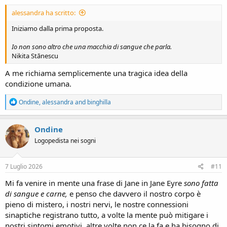
:
alessandra ha scritto:
Iniziamo dalla prima proposta.
Io non sono altro che una macchia di sangue che parla.
Nikita Stănescu
A me richiama semplicemente una tragica idea della
condizione umana.
R
Ondine
,
alessandra
and
binghilla
e
a
c
Ondine
t
Logopedista nei sogni
i
o
n
s
7 Luglio 2026
#11
:
Mi fa venire in mente una frase di Jane in Jane Eyre
sono fatta
di sangue e carne,
e penso che davvero il nostro corpo è
pieno di mistero, i nostri nervi, le nostre connessioni
sinaptiche registrano tutto, a volte la mente può mitigare i
nostri sintomi emotivi, altre volte non ce la fa e ha bisogno di