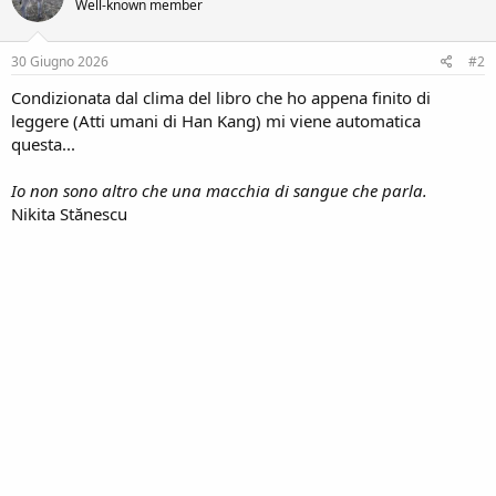
Well-known member
i
o
n
s
30 Giugno 2026
#2
:
Condizionata dal clima del libro che ho appena finito di
leggere (Atti umani di Han Kang) mi viene automatica
questa...
Io non sono altro che una macchia di sangue che parla.
Nikita Stănescu