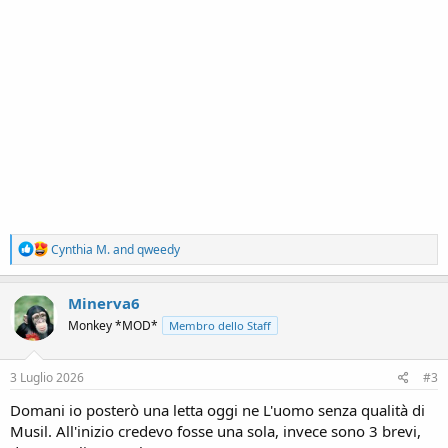
R
Cynthia M.
and
qweedy
e
a
c
Minerva6
t
Monkey *MOD*
Membro dello Staff
i
o
n
s
3 Luglio 2026
#3
:
Domani io posterò una letta oggi ne L'uomo senza qualità di
Musil. All'inizio credevo fosse una sola, invece sono 3 brevi,