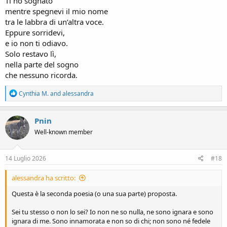
Ti ho sognato
mentre spegnevi il mio nome
tra le labbra di un’altra voce.
Eppure sorridevi,
e io non ti odiavo.
Solo restavo lì,
nella parte del sogno
che nessuno ricorda.
R
Cynthia M.
and
alessandra
e
a
c
Pnin
t
Well-known member
i
o
n
s
14 Luglio 2026
#18
:
alessandra ha scritto:
Questa è la seconda poesia (o una sua parte) proposta.
Sei tu stesso o non lo sei? Io non ne so nulla, ne sono ignara e sono
ignara di me. Sono innamorata e non so di chi; non sono né fedele