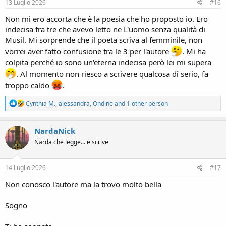
s
13 Luglio 2026
#16
:
Non mi ero accorta che è la poesia che ho proposto io. Ero
indecisa fra tre che avevo letto ne L'uomo senza qualità di
Musil. Mi sorprende che il poeta scriva al femminile, non
vorrei aver fatto confusione tra le 3 per l'autore
. Mi ha
colpita perché io sono un'eterna indecisa però lei mi supera
. Al momento non riesco a scrivere qualcosa di serio, fa
troppo caldo
.
R
Cynthia M.
,
alessandra
,
Ondine
and 1 other person
e
a
c
NardaNick
t
Narda che legge... e scrive
i
o
n
s
14 Luglio 2026
#17
:
Non conosco l'autore ma la trovo molto bella
Sogno