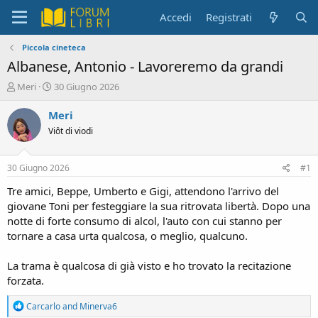
Accedi
Registrati
Piccola cineteca
Albanese, Antonio - Lavoreremo da grandi
C
D
Meri
30 Giugno 2026
r
a
e
t
Meri
a
a
Viôt di viodi
t
d
o
i
r
i
30 Giugno 2026
#1
e
n
D
i
Tre amici, Beppe, Umberto e Gigi, attendono l'arrivo del
i
z
giovane Toni per festeggiare la sua ritrovata libertà. Dopo una
s
i
notte di forte consumo di alcol, l'auto con cui stanno per
c
o
tornare a casa urta qualcosa, o meglio, qualcuno.
u
s
La trama è qualcosa di già visto e ho trovato la recitazione
s
i
forzata.
o
n
R
Carcarlo
and
Minerva6
e
e