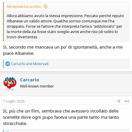
Minerva6 ha scritto:
Allora abbiamo avuto la stessa impressione. Peccato perché reputo
Albanese un valido attore. Qualche sorriso comunque me l'ha
strappato. Forse se l'attore che interpreta l'amico "addolorato" per
la morte della zia fosse stato sveglio avrei anche riso (di solito lo
trovo divertente).
Sì, secondo me mancava un po' di spontaneità, anche a me
piace Albanese.
R
Carcarlo
and
Minerva6
e
a
c
Carcarlo
t
Well-known member
i
o
n
s
7 Luglio 2026
#4
:
Sì, più che un film, sembrava che avessero incollato delle
scenette dove ogni pupo faceva una parte tanto ma tanto
stiracchiata.