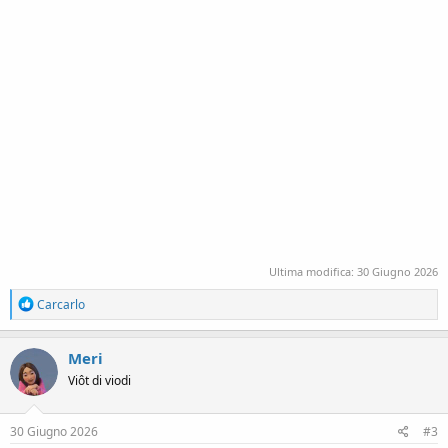
Ultima modifica:
30 Giugno 2026
R
Carcarlo
e
a
c
Meri
t
Viôt di viodi
i
o
n
s
30 Giugno 2026
#3
: