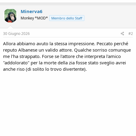
a
c
Minerva6
t
Monkey *MOD*
Membro dello Staff
i
o
n
s
30 Giugno 2026
#2
:
Allora abbiamo avuto la stessa impressione. Peccato perché
reputo Albanese un valido attore. Qualche sorriso comunque
me l'ha strappato. Forse se l'attore che interpreta l'amico
"addolorato" per la morte della zia fosse stato sveglio avrei
anche riso (di solito lo trovo divertente).