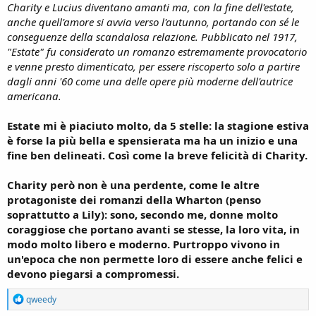
Charity e Lucius diventano amanti ma, con la fine dell'estate,
anche quell'amore si avvia verso l'autunno, portando con sé le
conseguenze della scandalosa relazione. Pubblicato nel 1917,
"Estate" fu considerato un romanzo estremamente provocatorio
e venne presto dimenticato, per essere riscoperto solo a partire
dagli anni '60 come una delle opere più moderne dell'autrice
americana.
Estate mi è piaciuto molto, da 5 stelle: la stagione estiva
è forse la più bella e spensierata ma ha un inizio e una
fine ben delineati. Così come la breve felicità di Charity.
Charity però non è una perdente, come le altre
protagoniste dei romanzi della Wharton (penso
soprattutto a Lily): sono, secondo me, donne molto
coraggiose che portano avanti se stesse, la loro vita, in
modo molto libero e moderno. Purtroppo vivono in
un'epoca che non permette loro di essere anche felici e
devono piegarsi a compromessi.
R
qweedy
e