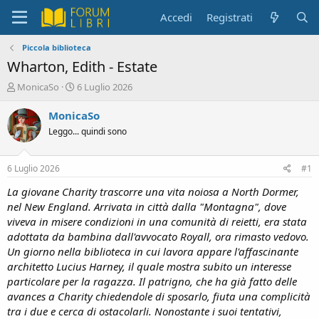
Accedi
Registrati
Piccola biblioteca
Wharton, Edith - Estate
C
D
MonicaSo
6 Luglio 2026
r
a
e
t
MonicaSo
a
a
Leggo... quindi sono
t
d
o
i
r
i
6 Luglio 2026
#1
e
n
D
i
La giovane Charity trascorre una vita noiosa a North Dormer,
i
z
nel New England. Arrivata in città dalla "Montagna", dove
s
i
viveva in misere condizioni in una comunità di reietti, era stata
c
o
adottata da bambina dall'avvocato Royall, ora rimasto vedovo.
u
Un giorno nella biblioteca in cui lavora appare l'affascinante
s
architetto Lucius Harney, il quale mostra subito un interesse
s
i
particolare per la ragazza. Il patrigno, che ha già fatto delle
o
avances a Charity chiedendole di sposarlo, fiuta una complicità
n
tra i due e cerca di ostacolarli. Nonostante i suoi tentativi,
e