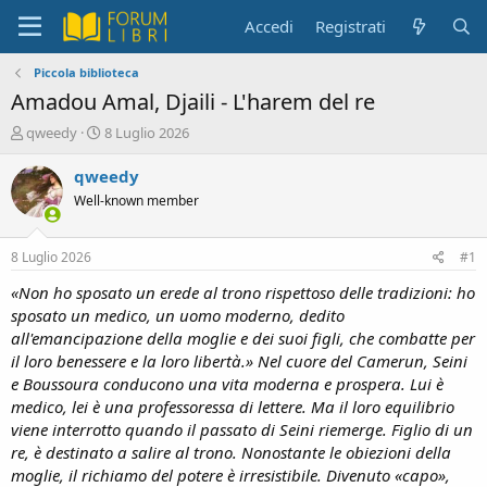
Accedi
Registrati
Piccola biblioteca
Amadou Amal, Djaili - L'harem del re
C
D
qweedy
8 Luglio 2026
r
a
e
t
qweedy
a
a
Well-known member
t
d
o
i
r
i
8 Luglio 2026
#1
e
n
D
i
«Non ho sposato un erede al trono rispettoso delle tradizioni: ho
i
z
sposato un medico, un uomo moderno, dedito
s
i
all'emancipazione della moglie e dei suoi figli, che combatte per
c
o
il loro benessere e la loro libertà.» Nel cuore del Camerun, Seini
u
e Boussoura conducono una vita moderna e prospera. Lui è
s
medico, lei è una professoressa di lettere. Ma il loro equilibrio
s
i
viene interrotto quando il passato di Seini riemerge. Figlio di un
o
re, è destinato a salire al trono. Nonostante le obiezioni della
n
moglie, il richiamo del potere è irresistibile. Divenuto «capo»,
e