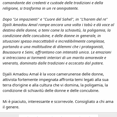
comandante dei credenti e custode delle tradizioni e della
religione, si trasforma in un re onnipotente.
Dopo "Le impazienti" e "Cuore del Sahel", in "L'harem del re"
Djaïli Amadou Amal rompe ancora una volta i tabù e dà voce al
destino delle donne, a temi come la schiavitù, la poligamia, la
condizione delle concubine, e delle donne in generale, in
situazioni spesso inaccettabili e incredibilmente complesse,
portando a una moltitudine di dilemmi che i protagonisti,
Boussoura e Seini, affrontano con intensità unica. Le emozioni
si intrecciano ai tormenti interiori di un marito amorevole e
venerato, dominato dalle tradizioni e accecato dal potere.
Djaïli Amadou Amal è la voce camerunense delle donne,
attivista fortemente impegnata affronta temi legati alla sua
terra d’origine e alla cultura che vi domina, la poligamia, la
condizione di schiavitù delle donne e delle concubine.
Mi è piaciuto, interessante e scorrevole. Consigliato a chi ama
il genere.