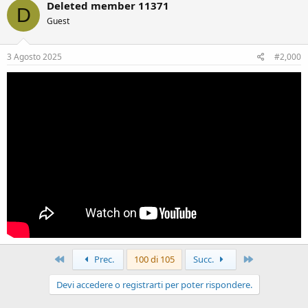
Deleted member 11371
D
Guest
3 Agosto 2025
#2,000
Primo
Ultimo
Prec.
100 di 105
Succ.
Devi accedere o registrarti per poter rispondere.