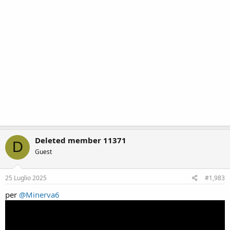
Deleted member 11371
D
Guest
25 Luglio 2025
#1,983
per
@Minerva6