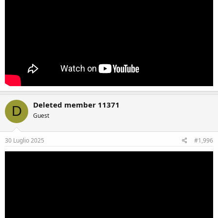
Deleted member 11371
D
Guest
30 Luglio 2025
#1,996