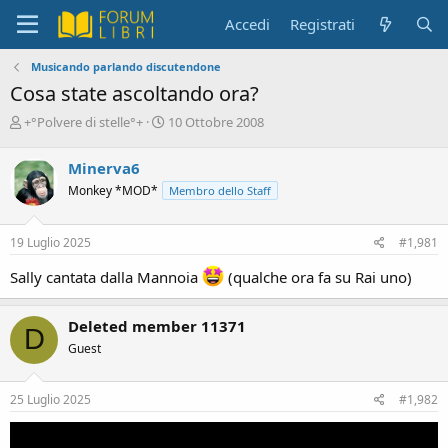
Accedi
Registrati
Musicando parlando discutendone
Cosa state ascoltando ora?
C
D
+°Polvere di stelle°+
10 Ottobre 2008
r
a
e
t
Minerva6
a
a
Monkey *MOD*
Membro dello Staff
t
d
o
i
r
i
19 Luglio 2025
#1,981
e
n
D
i
Sally cantata dalla Mannoia
(qualche ora fa su Rai uno)
i
z
s
i
c
o
Deleted member 11371
D
u
Guest
s
s
i
25 Luglio 2025
#1,982
o
n
e