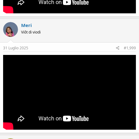
Meri
Viôt di viodi
31 Luglio 2025
#1,999