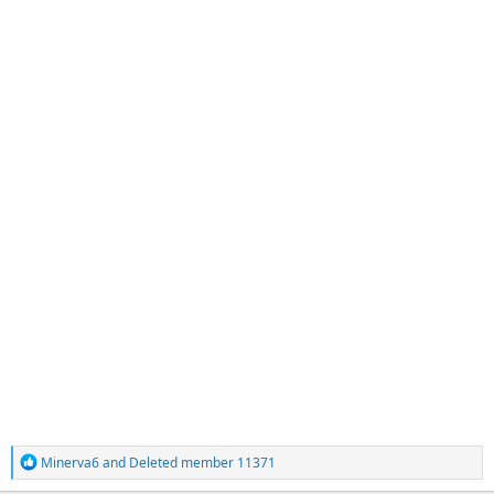
R
Minerva6
and
Deleted member 11371
e