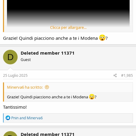
Clicca per allargare...
Grazie! Quindi piacciono anche a te i Modena
?
Deleted member 11371
D
Guest
25 Luglio 2025
#1,985
Minerva6 ha scritto:
Grazie! Quindi piacciono anche a te i Modena
?
Tantissimo!
R
Pnin
and
Minerva6
e
a
c
Deleted member 11371