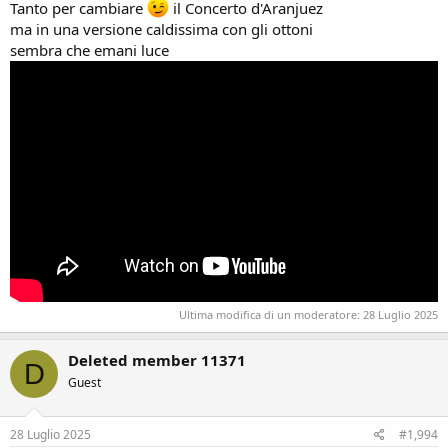
Tanto per cambiare
il Concerto d'Aranjuez
ma in una versione caldissima con gli ottoni
sembra che emani luce
Ultima modifica di un moderatore:
28 Luglio 2025
Deleted member 11371
D
Guest
28 Luglio 2025
#1,994