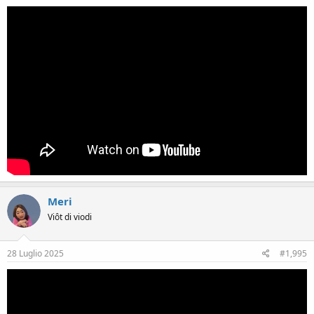
Meri
Viôt di viodi
28 Luglio 2025
#1,995