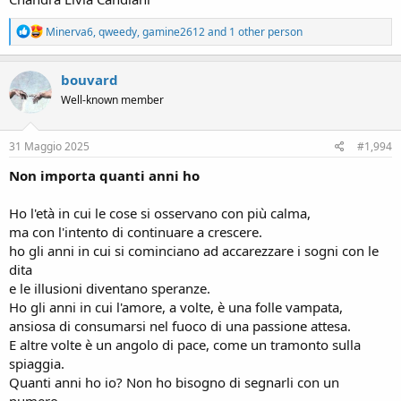
R
Minerva6
,
qweedy
,
gamine2612
and 1 other person
e
a
c
bouvard
t
Well-known member
i
o
n
s
31 Maggio 2025
#1,994
:
Non importa quanti anni ho
Ho l'età in cui le cose si osservano con più calma,
ma con l'intento di continuare a crescere.
ho gli anni in cui si cominciano ad accarezzare i sogni con le
dita
e le illusioni diventano speranze.
Ho gli anni in cui l'amore, a volte, è una folle vampata,
ansiosa di consumarsi nel fuoco di una passione attesa.
E altre volte è un angolo di pace, come un tramonto sulla
spiaggia.
Quanti anni ho io? Non ho bisogno di segnarli con un
numero,