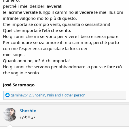
perché i miei desideri avverati,
le lacrime versate lungo il cammino al vedere le mie illusioni
infrante valgono molto più di questo.
Che importa se compio venti, quaranta o sessant'anni!
Quel che importa è l'età che sento.
Ho gli anni che mi servono per vivere libero e senza paure.
Per continuare senza timore il mio cammino, perché porto
con me l'esperienza acquisita e la forza dei
miei sogni.
Quanti anni ho, io? A chi importa!
Ho gli anni che servono per abbandonare la paura e fare ciò
che voglio e sento
José Saramago
R
gamine2612
,
Shoshin
,
Pnin
and 1 other person
e
a
c
Shoshin
t
في الذاكرة
i
o
n