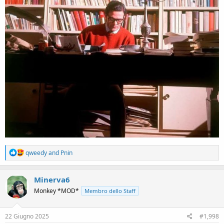
R
qweedy
and
Pnin
e
a
c
Minerva6
t
Monkey *MOD*
Membro dello Staff
i
o
n
s
22 Giugno 2025
#1,998
: