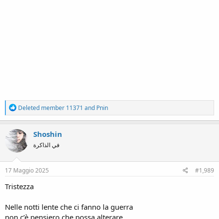
R
Deleted member 11371
and
Pnin
e
a
c
Shoshin
t
في الذاكرة
i
o
n
s
17 Maggio 2025
#1,989
:
Tristezza
Nelle notti lente che ci fanno la guerra
non c’è pensiero che possa alterare