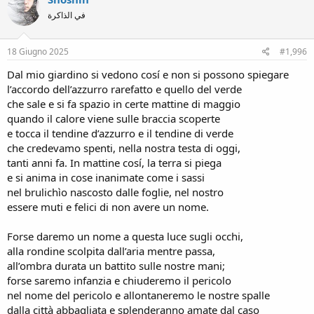
t
في الذاكرة
i
o
n
s
18 Giugno 2025
#1,996
:
Dal mio giardino si vedono cosí e non si possono spiegare
l’accordo dell’azzurro rarefatto e quello del verde
che sale e si fa spazio in certe mattine di maggio
quando il calore viene sulle braccia scoperte
e tocca il tendine d’azzurro e il tendine di verde
che credevamo spenti, nella nostra testa di oggi,
tanti anni fa. In mattine cosí, la terra si piega
e si anima in cose inanimate come i sassi
nel brulichìo nascosto dalle foglie, nel nostro
essere muti e felici di non avere un nome.
Forse daremo un nome a questa luce sugli occhi,
alla rondine scolpita dall’aria mentre passa,
all’ombra durata un battito sulle nostre mani;
forse saremo infanzia e chiuderemo il pericolo
nel nome del pericolo e allontaneremo le nostre spalle
dalla città abbagliata e splenderanno amate dal caso