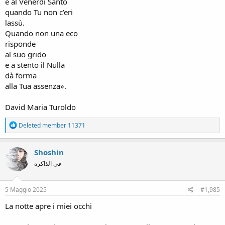
è al Venerdì Santo
quando Tu non c’eri
lassù.
Quando non una eco
risponde
al suo grido
e a stento il Nulla
dà forma
alla Tua assenza».
David Maria Turoldo
R
Deleted member 11371
e
a
c
Shoshin
t
في الذاكرة
i
o
n
s
5 Maggio 2025
#1,985
:
La notte apre i miei occhi