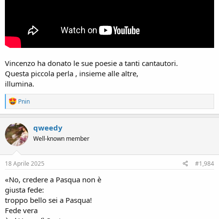
Vincenzo ha donato le sue poesie a tanti cantautori.
Questa piccola perla , insieme alle altre,
illumina.
R
Pnin
e
a
c
qweedy
t
Well-known member
i
o
n
s
18 Aprile 2025
#1,984
:
«No, credere a Pasqua non è
giusta fede:
troppo bello sei a Pasqua!
Fede vera