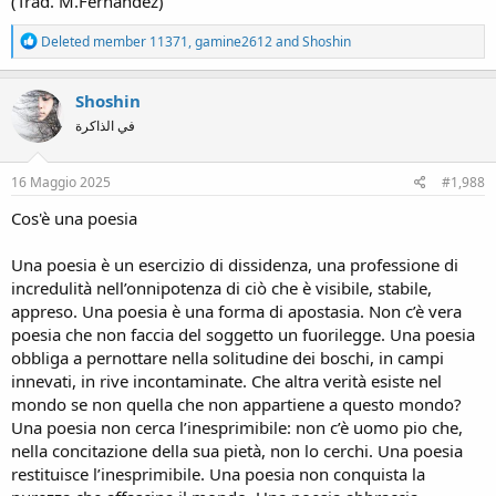
(Trad. M.Fernández)
R
Deleted member 11371
,
gamine2612
and
Shoshin
e
a
c
Shoshin
t
في الذاكرة
i
o
n
s
16 Maggio 2025
#1,988
:
Cos'è una poesia
Una poesia è un esercizio di dissidenza, una professione di
incredulità nell’onnipotenza di ciò che è visibile, stabile,
appreso. Una poesia è una forma di apostasia. Non c’è vera
poesia che non faccia del soggetto un fuorilegge. Una poesia
obbliga a pernottare nella solitudine dei boschi, in campi
innevati, in rive incontaminate. Che altra verità esiste nel
mondo se non quella che non appartiene a questo mondo?
Una poesia non cerca l’inesprimibile: non c’è uomo pio che,
nella concitazione della sua pietà, non lo cerchi. Una poesia
restituisce l’inesprimibile. Una poesia non conquista la