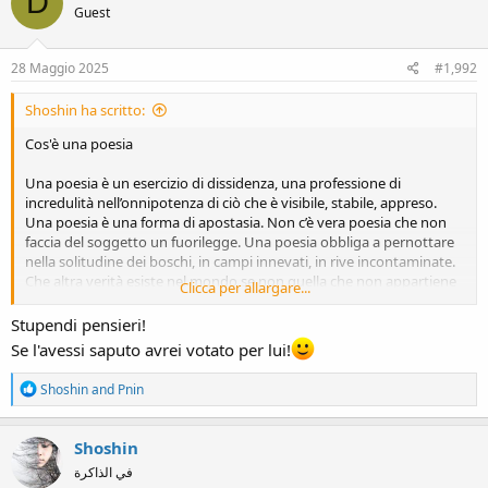
D
Guest
i
o
n
s
28 Maggio 2025
#1,992
:
Shoshin ha scritto:
Cos'è una poesia
Una poesia è un esercizio di dissidenza, una professione di
incredulità nell’onnipotenza di ciò che è visibile, stabile, appreso.
Una poesia è una forma di apostasia. Non c’è vera poesia che non
faccia del soggetto un fuorilegge. Una poesia obbliga a pernottare
nella solitudine dei boschi, in campi innevati, in rive incontaminate.
Che altra verità esiste nel mondo se non quella che non appartiene
Clicca per allargare...
a questo mondo? Una poesia non cerca l’inesprimibile: non c’è
uomo pio che, nella concitazione della sua pietà, non lo cerchi. Una
Stupendi pensieri!
poesia restituisce l’inesprimibile. Una poesia non conquista la
Se l'avessi saputo avrei votato per lui!
purezza che affascina il mondo. Una poesia abbraccia precisamente
l’impurezza che il mondo ripudia.
R
Shoshin
and
Pnin
e
a
(Da José Tolentino Mendonça, Estranei alla terra, Traduzione di Teresa
c
Shoshin
Bartolomei, Prefazione di Alessandro Zaccuri, Crocetti, Milano 2023)
t
في الذاكرة
i