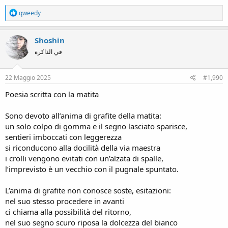
R
qweedy
e
a
c
Shoshin
t
في الذاكرة
i
o
n
s
22 Maggio 2025
#1,990
:
Poesia scritta con la matita
Sono devoto all’anima di grafite della matita:
un solo colpo di gomma e il segno lasciato sparisce,
sentieri imboccati con leggerezza
si riconducono alla docilità della via maestra
i crolli vengono evitati con un’alzata di spalle,
l’imprevisto è un vecchio con il pugnale spuntato.
L’anima di grafite non conosce soste, esitazioni:
nel suo stesso procedere in avanti
ci chiama alla possibilità del ritorno,
nel suo segno scuro riposa la dolcezza del bianco