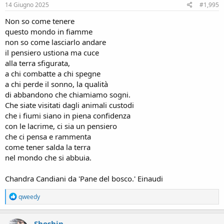
s
14 Giugno 2025
#1,995
:
Non so come tenere
questo mondo in fiamme
non so come lasciarlo andare
il pensiero ustiona ma cuce
alla terra sfigurata,
a chi combatte a chi spegne
a chi perde il sonno, la qualità
di abbandono che chiamiamo sogni.
Che siate visitati dagli animali custodi
che i fiumi siano in piena confidenza
con le lacrime, ci sia un pensiero
che ci pensa e rammenta
come tener salda la terra
nel mondo che si abbuia.
Chandra Candiani da 'Pane del bosco.' Einaudi
R
qweedy
e
a
c
Shoshin