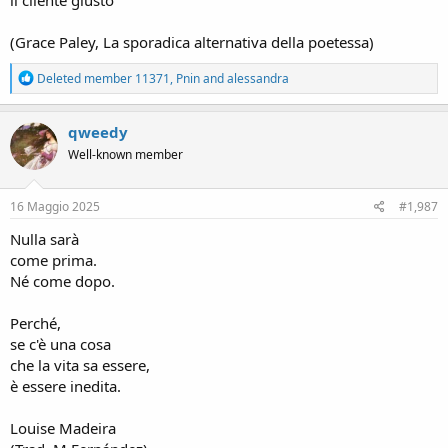
il cliente giusto
(Grace Paley, La sporadica alternativa della poetessa)
R
Deleted member 11371
,
Pnin
and
alessandra
e
a
c
qweedy
t
Well-known member
i
o
n
s
16 Maggio 2025
#1,987
:
Nulla sarà
come prima.
Né come dopo.
Perché,
se c'è una cosa
che la vita sa essere,
è essere inedita.
Louise Madeira