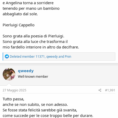
e Angelina torna a sorridere
tenendo per mano un bambino
abbagliato dal sole.
Pierluigi Cappello
Sono grata alla poesia di Pierluigi.
Sono grata alla luce che trasforma il
mio fardello interiore in altro da decifrare.
R
Deleted member 11371
,
qweedy
and
Pnin
e
a
c
qweedy
t
Well-known member
i
o
n
s
27 Maggio 2025
#1,991
:
Tutto passa,
anche se non subito, se non adesso.
Se fosse stata felicità sarebbe già svanita,
come succede per le cose troppo belle per durare.