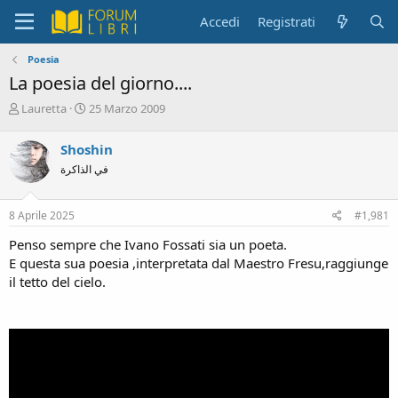
Accedi
Registrati
Poesia
La poesia del giorno....
C
D
Lauretta
25 Marzo 2009
r
a
e
t
Shoshin
a
a
في الذاكرة
t
d
o
i
r
i
8 Aprile 2025
#1,981
e
n
D
i
Penso sempre che Ivano Fossati sia un poeta.
i
z
E questa sua poesia ,interpretata dal Maestro Fresu,raggiunge
s
i
il tetto del cielo.
c
o
u
s
s
i
o
n
e