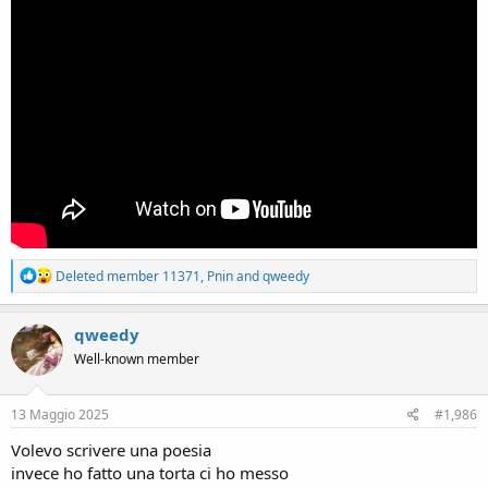
R
Deleted member 11371
,
Pnin
and
qweedy
e
a
c
qweedy
t
Well-known member
i
o
n
s
13 Maggio 2025
#1,986
:
Volevo scrivere una poesia
invece ho fatto una torta ci ho messo