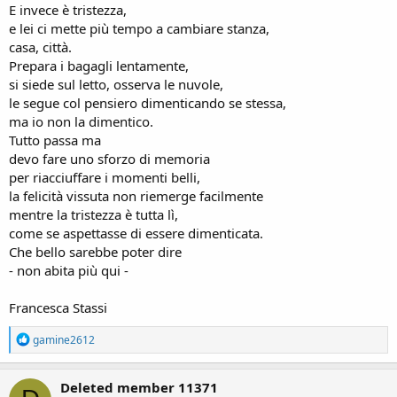
E invece è tristezza,
e lei ci mette più tempo a cambiare stanza,
casa, città.
Prepara i bagagli lentamente,
si siede sul letto, osserva le nuvole,
le segue col pensiero dimenticando se stessa,
ma io non la dimentico.
Tutto passa ma
devo fare uno sforzo di memoria
per riacciuffare i momenti belli,
la felicità vissuta non riemerge facilmente
mentre la tristezza è tutta lì,
come se aspettasse di essere dimenticata.
Che bello sarebbe poter dire
- non abita più qui -
Francesca Stassi
R
gamine2612
e
a
c
Deleted member 11371
t