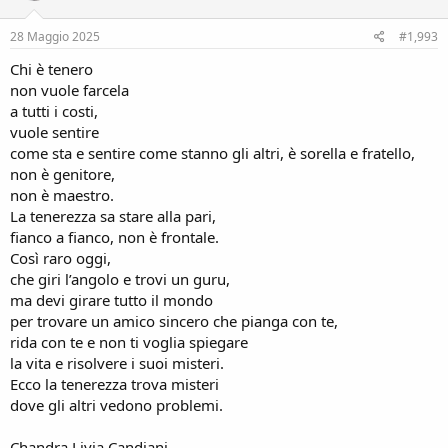
o
Il Cardinale Tolentino era in Conclave
n
s
28 Maggio 2025
#1,993
:
Chi è tenero
non vuole farcela
a tutti i costi,
vuole sentire
come sta e sentire come stanno gli altri, è sorella e fratello,
non è genitore,
non è maestro.
La tenerezza sa stare alla pari,
fianco a fianco, non è frontale.
Così raro oggi,
che giri l’angolo e trovi un guru,
ma devi girare tutto il mondo
per trovare un amico sincero che pianga con te,
rida con te e non ti voglia spiegare
la vita e risolvere i suoi misteri.
Ecco la tenerezza trova misteri
dove gli altri vedono problemi.
Chandra Livia Candiani