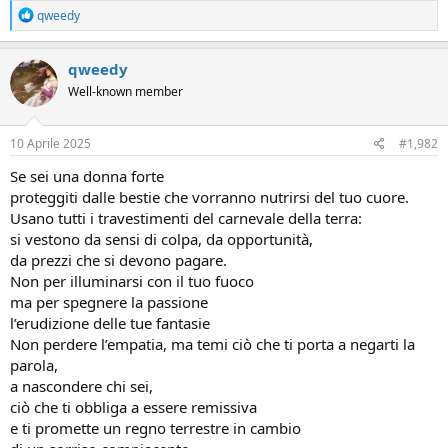
R
qweedy
e
a
c
qweedy
t
Well-known member
i
o
n
s
10 Aprile 2025
#1,982
:
Se sei una donna forte
proteggiti dalle bestie che vorranno nutrirsi del tuo cuore.
Usano tutti i travestimenti del carnevale della terra:
si vestono da sensi di colpa, da opportunità,
da prezzi che si devono pagare.
Non per illuminarsi con il tuo fuoco
ma per spegnere la passione
l’erudizione delle tue fantasie
Non perdere l’empatia, ma temi ciò che ti porta a negarti la
parola,
a nascondere chi sei,
ciò che ti obbliga a essere remissiva
e ti promette un regno terrestre in cambio