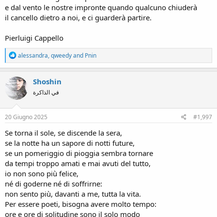
e dal vento le nostre impronte quando qualcuno chiuderà
il cancello dietro a noi, e ci guarderà partire.
Pierluigi Cappello
R
alessandra
,
qweedy
and
Pnin
e
a
c
Shoshin
t
في الذاكرة
i
o
n
s
20 Giugno 2025
#1,997
:
Se torna il sole, se discende la sera,
se la notte ha un sapore di notti future,
se un pomeriggio di pioggia sembra tornare
da tempi troppo amati e mai avuti del tutto,
io non sono più felice,
né di goderne né di soffrirne:
non sento più, davanti a me, tutta la vita.
Per essere poeti, bisogna avere molto tempo:
ore e ore di solitudine sono il solo modo