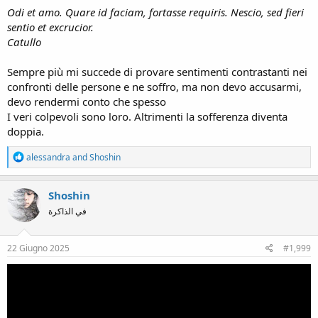
Odi et amo. Quare id faciam, fortasse requiris. Nescio, sed fieri
sentio et excrucior.
Catullo
Sempre più mi succede di provare sentimenti contrastanti nei
confronti delle persone e ne soffro, ma non devo accusarmi,
devo rendermi conto che spesso
I veri colpevoli sono loro. Altrimenti la sofferenza diventa
doppia.
R
alessandra
and
Shoshin
e
a
c
Shoshin
t
في الذاكرة
i
o
n
s
22 Giugno 2025
#1,999
: