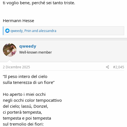
ti voglio bene, perché sei tanto triste.
Hermann Hesse
R
qweedy
,
Pnin
and
alessandra
e
a
c
qweedy
t
Well-known member
i
o
n
s
2 Dicembre 2025
#2,045
:
“Il peso intero del cielo
sulla tenerezza di un fiore”
Ho aperto i miei occhi
negli occhi color tempocattivo
del cielo; lassú, Donzel,
ci porterà tempesta,
tempesta e poi tempesta
sul tremolio dei fiori: