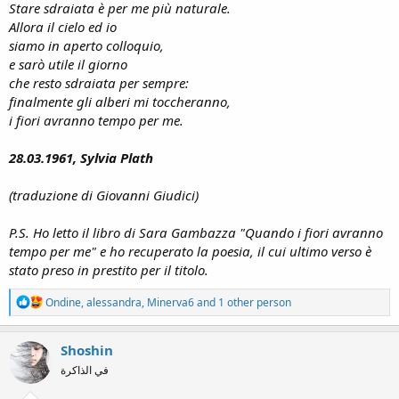
Stare sdraiata è per me più naturale.
Allora il cielo ed io
siamo in aperto colloquio,
e sarò utile il giorno
che resto sdraiata per sempre:
finalmente gli alberi mi toccheranno,
i fiori avranno tempo per me.
28.03.1961, Sylvia Plath
(traduzione di Giovanni Giudici)
P.S. Ho letto il libro di Sara Gambazza "Quando i fiori avranno
tempo per me" e ho recuperato la poesia, il cui ultimo verso è
stato preso in prestito per il titolo.
R
Ondine
,
alessandra
,
Minerva6
and 1 other person
e
a
c
Shoshin
t
في الذاكرة
i
o