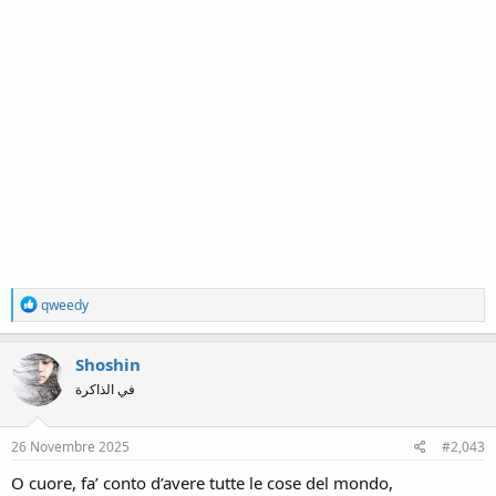
R
qweedy
e
a
c
Shoshin
t
في الذاكرة
i
o
n
s
26 Novembre 2025
#2,043
:
O cuore, fa’ conto d’avere tutte le cose del mondo,