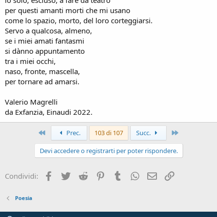
io solo, escluso, a fare da teatro
per questi amanti morti che mi usano
come lo spazio, morto, del loro corteggiarsi.
Servo a qualcosa, almeno,
se i miei amati fantasmi
si dànno appuntamento
tra i miei occhi,
naso, fronte, mascella,
per tornare ad amarsi.
Valerio Magrelli
da Exfanzia, Einaudi 2022.
Primo
Ultimo
Prec.
103 di 107
Succ.
Devi accedere o registrarti per poter rispondere.
Facebook
Twitter
Reddit
Pinterest
Tumblr
WhatsApp
e-mail
Link
Condividi:
Poesia