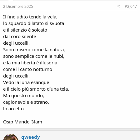
n
s
2 Dicembre 2025
#2,047
:
Il fine udito tende la vela,
lo sguardo dilatato si svuota
e il silenzio è solcato
dal coro silente
degli uccelli.
Sono misero come la natura,
sono semplice come le nubi,
e la mia libertà è illusoria
come il canto notturno
degli uccelli.
Vedo la luna esangue
e il cielo più smorto d'una tela.
Ma questo mondo,
cagionevole e strano,
lo accetto.
Osip Mandel'štam
qweedy