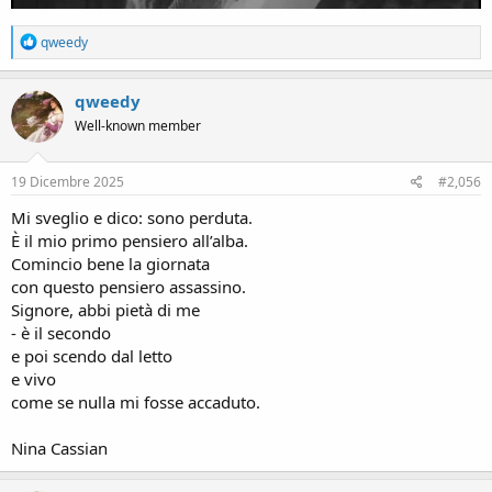
R
qweedy
e
a
c
qweedy
t
Well-known member
i
o
n
s
19 Dicembre 2025
#2,056
:
Mi sveglio e dico: sono perduta.
È il mio primo pensiero all’alba.
Comincio bene la giornata
con questo pensiero assassino.
Signore, abbi pietà di me
- è il secondo
e poi scendo dal letto
e vivo
come se nulla mi fosse accaduto.
Nina Cassian