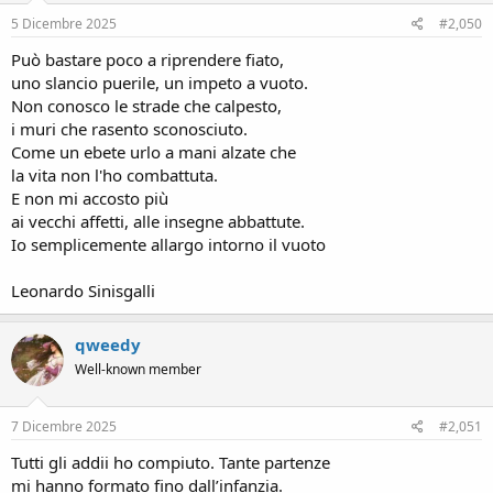
n
s
5 Dicembre 2025
#2,050
:
Può bastare poco a riprendere fiato,
uno slancio puerile, un impeto a vuoto.
Non conosco le strade che calpesto,
i muri che rasento sconosciuto.
Come un ebete urlo a mani alzate che
la vita non l'ho combattuta.
E non mi accosto più
ai vecchi affetti, alle insegne abbattute.
Io semplicemente allargo intorno il vuoto
Leonardo Sinisgalli
qweedy
Well-known member
7 Dicembre 2025
#2,051
Tutti gli addii ho compiuto. Tante partenze
mi hanno formato fino dall’infanzia.