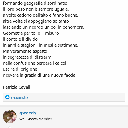
formando geografie disordinate:
il loro peso non è sempre uguale,
a volte cadono dall’alto e fanno buche,
altre volte si appoggiano soltanto
lasciando un ricordo un po’ in penombra.
Geometra perito io li misuro
li conto e li divido
in anni e stagioni, in mesi e settimane.
Ma veramente aspetto
in segretezza di distrarmi
nella confusione perdere i calcoli,
uscire di prigione
ricevere la grazia di una nuova faccia.
Patrizia Cavalli
R
alessandra
e
a
c
qweedy
t
Well-known member
i
o