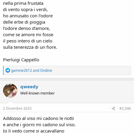
nella prima frustata
di vento sopra i verdi,
ho annusato con l’odore
delle erbe di pioggia
l’odore denso d’amore,
come se amore mi fosse
il peso intero di un cielo
sulla tenerezza di un fiore.
Pierluigi Cappello
R
gamine2612
and
Ondine
e
a
c
qweedy
t
Well-known member
i
o
n
s
2 Dicembre 2025
#2,046
:
Addosso al viso mi cadono le notti
e anche i giorni mi cadono sul viso.
Io li vedo come si accavallano