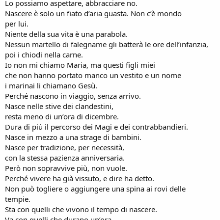
Lo possiamo aspettare, abbracciare no.
Nascere è solo un fiato d’aria guasta. Non c’è mondo
per lui.
Niente della sua vita è una parabola.
Nessun martello di falegname gli batterà le ore dell’infanzia,
poi i chiodi nella carne.
Io non mi chiamo Maria, ma questi figli miei
che non hanno portato manco un vestito e un nome
i marinai li chiamano Gesù.
Perché nascono in viaggio, senza arrivo.
Nasce nelle stive dei clandestini,
resta meno di un’ora di dicembre.
Dura di più il percorso dei Magi e dei contrabbandieri.
Nasce in mezzo a una strage di bambini.
Nasce per tradizione, per necessità,
con la stessa pazienza anniversaria.
Però non sopravvive più, non vuole.
Perché vivere ha già vissuto, e dire ha detto.
Non può togliere o aggiungere una spina ai rovi delle
tempie.
Sta con quelli che vivono il tempo di nascere.
Va con quelli che durano un’ora.