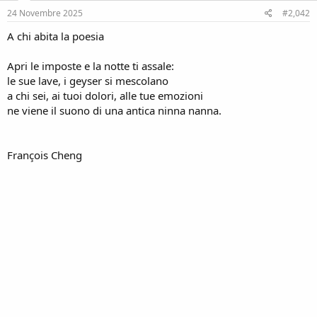
n
s
24 Novembre 2025
#2,042
:
A chi abita la poesia
Apri le imposte e la notte ti assale:
le sue lave, i geyser si mescolano
a chi sei, ai tuoi dolori, alle tue emozioni
ne viene il suono di una antica ninna nanna.
François Cheng