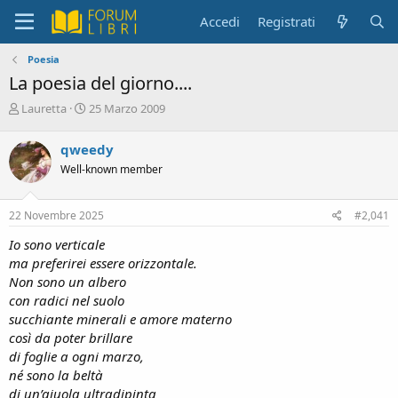
Accedi
Registrati
Poesia
La poesia del giorno....
C
D
Lauretta
25 Marzo 2009
r
a
e
t
qweedy
a
a
Well-known member
t
d
o
i
r
i
22 Novembre 2025
#2,041
e
n
D
i
Io sono verticale
i
z
ma preferirei essere orizzontale.
s
i
Non sono un albero
c
o
con radici nel suolo
u
s
succhiante minerali e amore materno
s
così da poter brillare
i
di foglie a ogni marzo,
o
né sono la beltà
n
di un’aiuola ultradipinta
e