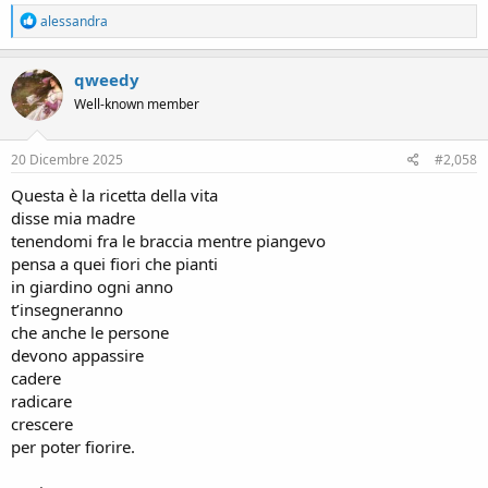
R
alessandra
e
a
c
qweedy
t
Well-known member
i
o
n
s
20 Dicembre 2025
#2,058
:
Questa è la ricetta della vita
disse mia madre
tenendomi fra le braccia mentre piangevo
pensa a quei fiori che pianti
in giardino ogni anno
t’insegneranno
che anche le persone
devono appassire
cadere
radicare
crescere
per poter fiorire.