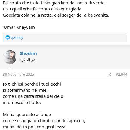
Fa’ conto che tutto ti sia giardino delizioso di verde,
E su quell’erba fa’ conto d’esser rugiada
Gocciata colà nella notte, e al sorger dell’alba svanita.
'Umar Khayyām
R
qweedy
e
a
c
Shoshin
t
في الذاكرة
i
o
n
s
30 Novembre 2025
#2,044
:
Io ti chiesi perché i tuoi occhi
si soffermano nei miei
come una casta stella del cielo
in un oscuro flutto.
Mi hai guardato a lungo
come si saggia un bimbo con lo sguardo,
mi hai detto poi, con gentilezza: