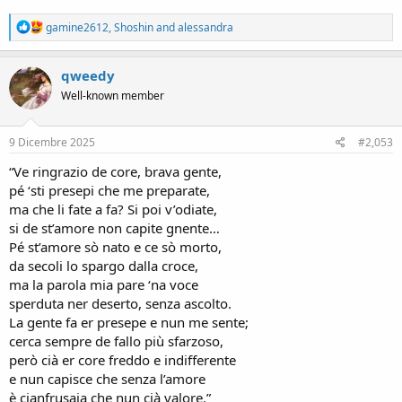
R
gamine2612
,
Shoshin
and
alessandra
e
a
c
qweedy
t
Well-known member
i
o
n
s
9 Dicembre 2025
#2,053
:
“Ve ringrazio de core, brava gente,
pé ‘sti presepi che me preparate,
ma che li fate a fa? Si poi v’odiate,
si de st’amore non capite gnente…
Pé st’amore sò nato e ce sò morto,
da secoli lo spargo dalla croce,
ma la parola mia pare ‘na voce
sperduta ner deserto, senza ascolto.
La gente fa er presepe e nun me sente;
cerca sempre de fallo più sfarzoso,
però cià er core freddo e indifferente
e nun capisce che senza l’amore
è cianfrusaja che nun cià valore.”