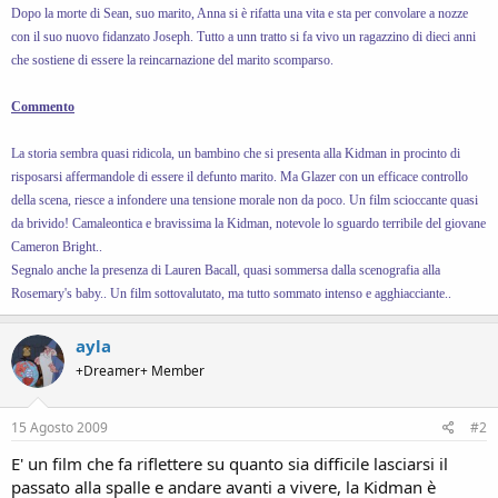
Dopo la morte di Sean, suo marito, Anna si è rifatta una vita e sta per convolare a nozze
con il suo nuovo fidanzato Joseph. Tutto a unn tratto si fa vivo un ragazzino di dieci anni
che sostiene di essere la reincarnazione del marito scomparso.
Commento
La storia sembra quasi ridicola, un bambino che si presenta alla Kidman in procinto di
risposarsi affermandole di essere il defunto marito. Ma Glazer con un efficace controllo
della scena, riesce a infondere una tensione morale non da poco. Un film scioccante quasi
da brivido! Camaleontica e bravissima la Kidman, notevole lo sguardo terribile del giovane
Cameron Bright..
Segnalo anche la presenza di Lauren Bacall, quasi sommersa dalla scenografia alla
Rosemary's baby.. Un film sottovalutato, ma tutto sommato intenso e agghiacciante..
ayla
+Dreamer+ Member
15 Agosto 2009
#2
E' un film che fa riflettere su quanto sia difficile lasciarsi il
passato alla spalle e andare avanti a vivere, la Kidman è