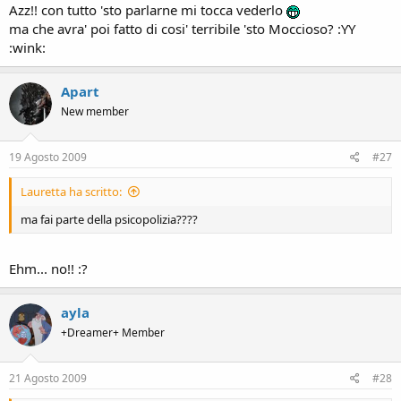
Azz!! con tutto 'sto parlarne mi tocca vederlo
ma che avra' poi fatto di cosi' terribile 'sto Moccioso? :YY
:wink:
Apart
New member
19 Agosto 2009
#27
Lauretta ha scritto:
ma fai parte della psicopolizia????
Ehm... no!! :?
ayla
+Dreamer+ Member
21 Agosto 2009
#28