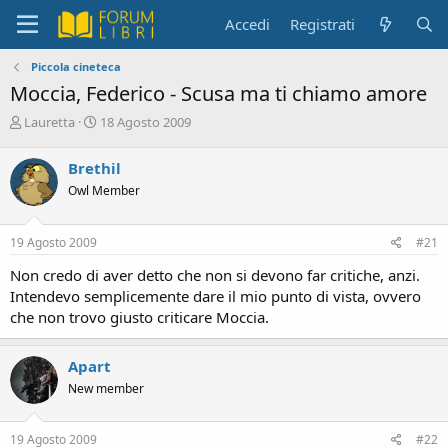
Accedi
Registrati
Piccola cineteca
Moccia, Federico - Scusa ma ti chiamo amore
C
D
Lauretta
18 Agosto 2009
r
a
e
t
Brethil
a
a
Owl Member
t
d
o
i
r
i
19 Agosto 2009
#21
e
n
D
i
Non credo di aver detto che non si devono far critiche, anzi.
i
z
Intendevo semplicemente dare il mio punto di vista, ovvero
s
i
che non trovo giusto criticare Moccia.
c
o
u
s
Apart
s
New member
i
o
n
19 Agosto 2009
#22
e