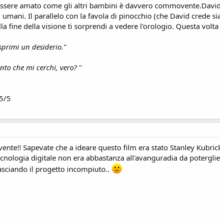
 essere amato come gli altri bambini è davvero commovente.David
gli umani. Il parallelo con la favola di pinocchio (che David crede s
a fine della visione ti sorprendi a vedere l'orologio. Questa volta 
Esprimi un desiderio."
anto che mi cerchi, vero? ''
 5/5
nte!! Sapevate che a ideare questo film era stato Stanley Kubrick
tecnologia digitale non era abbastanza all'avanguradia da poterglie
asciando il progetto incompiuto..