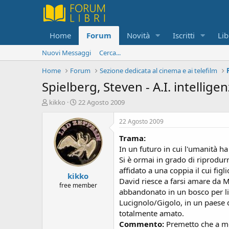
Home
Forum
Novità
Iscritti
Lib
Nuovi Messaggi
Cerca...
Home
Forum
Sezione dedicata al cinema e ai telefilm
Spielberg, Steven - A.I. intelligenz
C
D
kikko
22 Agosto 2009
r
a
e
t
22 Agosto 2009
a
a
Trama:
t
d
o
i
In un futuro in cui l'umanità h
r
i
Si è ormai in grado di riprodur
e
n
affidato a una coppia il cui figl
kikko
D
i
David riesce a farsi amare da M
i
z
free member
abbandonato in un bosco per li
s
i
Lucignolo/Gigolo, in un paese de
c
o
u
totalmente amato.
s
Commento:
Premetto che a me