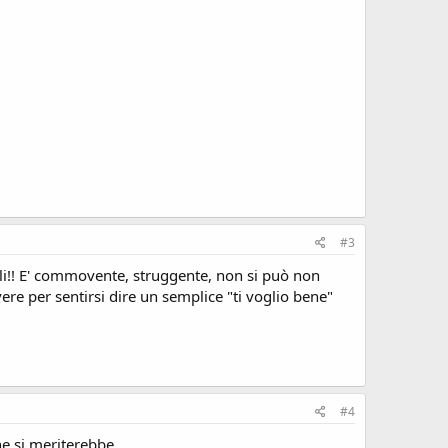
#3
iali!! E' commovente, struggente, non si può non
re per sentirsi dire un semplice "ti voglio bene"
#4
he si meriterebbe