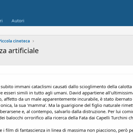
ri
Autori
Piccola cineteca
a artificiale
a subito immani cataclismi causati dallo scioglimento della calotta
re esseri simili in tutto agli umani. David appartiene all'ultimis
io, affetto da un male apparentemente incurabile, è stato ibernato i
onica, la sua 'mamma'. Ma la guarigione del figlio naturale rimet
berarsene e, al contempo, salvarlo dalla distruzione. Per lui co
i balocchi orrorifico alla ricerca della Fata dai Capelli Turchini 
 i film di fantascienza in linea di massima non piacciono, però pe