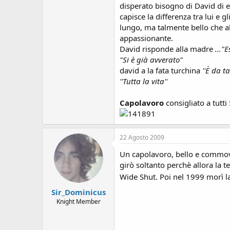
s
disperato bisogno di David di
i
capisce la differenza tra lui e 
o
lungo, ma talmente bello che all
n
appassionante.
e
David risponde alla madre
..."
"Si è già avverato"
david a la fata turchina
''È da t
''Tutta la vita''
Capolavoro
consigliato a tutti
22 Agosto 2009
Un capolavoro, bello e commove
girò soltanto perchè allora la 
Wide Shut. Poi nel 1999 morì l
Sir_Dominicus
Knight Member