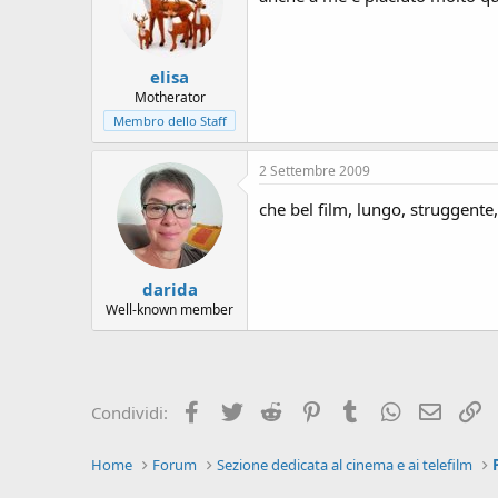
elisa
Motherator
Membro dello Staff
2 Settembre 2009
che bel film, lungo, struggente
darida
Well-known member
Facebook
Twitter
Reddit
Pinterest
Tumblr
WhatsApp
e-mail
L
Condividi:
Home
Forum
Sezione dedicata al cinema e ai telefilm