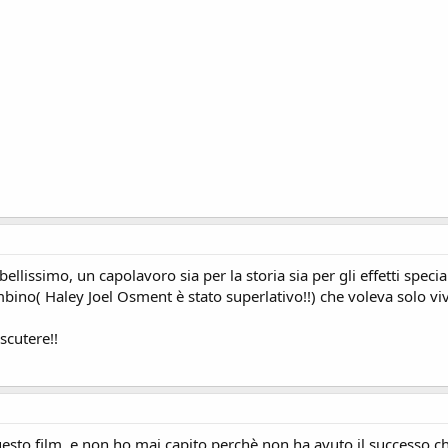
ellissimo, un capolavoro sia per la storia sia per gli effetti spec
ino( Haley Joel Osment è stato superlativo!!) che voleva solo vive
iscutere!!
esto film, e non ho mai capito perchè non ha avuto il successo c