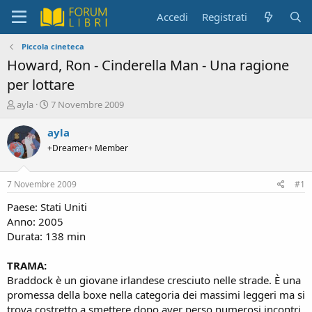
Accedi
Registrati
Piccola cineteca
Howard, Ron - Cinderella Man - Una ragione
per lottare
C
D
ayla
7 Novembre 2009
r
a
e
t
ayla
a
a
+Dreamer+ Member
t
d
o
i
r
i
7 Novembre 2009
#1
e
n
D
i
Paese: Stati Uniti
i
z
Anno: 2005
s
i
Durata: 138 min
c
o
u
TRAMA:
s
Braddock è un giovane irlandese cresciuto nelle strade. È una
s
i
promessa della boxe nella categoria dei massimi leggeri ma si
o
trova costretto a smettere dopo aver perso numerosi incontri.