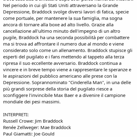
n
Nel periodo in cui gli Stati Uniti attraversano la Grande
e
Depressione, Braddock svolge diversi lavori di fatica, specie
come portuale, per mantenere la sua famiglia, ma sogna
ancora di tornare alla boxe ad alto livello. Grazie alla
cancellazione all'ultimo minuto dell'impegno di un altro
pugile, Braddock ha una seconda possibilità per combattere
ma si trova ad affrontare il numero due al mondo e viene
considerato solo come un allenamento. Braddock stupisce gli
esperti del pugilato e i fans mettendo al tappeto alla terza
ripresa il suo eccellente avversario. Braddock continua a
vincere e in breve tempo viene a rappresentare le speranze e
le aspirazioni del pubblico americano alle prese con la
Depressione. Soprannominato "Cinderella Man", in una delle
più grandi sorprese della storia del pugilato riesce a
sconfiggere l'invincibile Max Baer e a divenire il campione
mondiale dei pesi massimi.
INTERPRETI:
Russell Crowe: Jim Braddock
Renée Zellweger: Mae Braddock
Paul Giamatti: Joe Gould