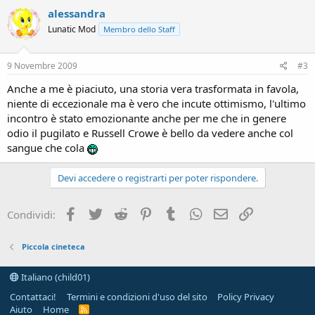
alessandra
Lunatic Mod
Membro dello Staff
9 Novembre 2009
#3
Anche a me è piaciuto, una storia vera trasformata in favola,
niente di eccezionale ma è vero che incute ottimismo, l'ultimo
incontro è stato emozionante anche per me che in genere
odio il pugilato e Russell Crowe è bello da vedere anche col
sangue che cola
Devi accedere o registrarti per poter rispondere.
Facebook
Twitter
Reddit
Pinterest
Tumblr
WhatsApp
e-mail
Link
Condividi:
Piccola cineteca
Italiano (child01)
Contattaci!
Termini e condizioni d'uso del sito
Policy Privacy
Aiuto
Home
R