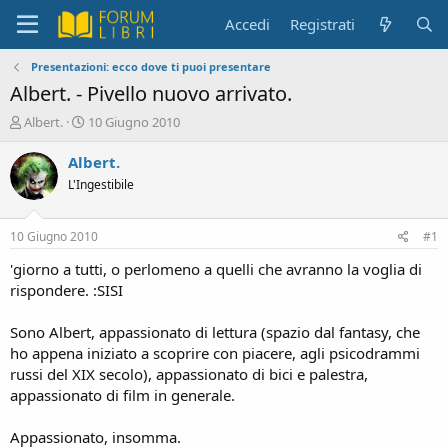
Accedi
Registrati
Presentazioni: ecco dove ti puoi presentare
Albert. - Pivello nuovo arrivato.
C
D
Albert.
10 Giugno 2010
r
a
e
t
Albert.
a
a
L'Ingestibile
t
d
o
i
r
i
10 Giugno 2010
#1
e
n
D
i
'giorno a tutti, o perlomeno a quelli che avranno la voglia di
i
z
rispondere. :SISI
s
i
c
o
Sono Albert, appassionato di lettura (spazio dal fantasy, che
u
ho appena iniziato a scoprire con piacere, agli psicodrammi
s
russi del XIX secolo), appassionato di bici e palestra,
s
i
appassionato di film in generale.
o
n
Appassionato, insomma.
e