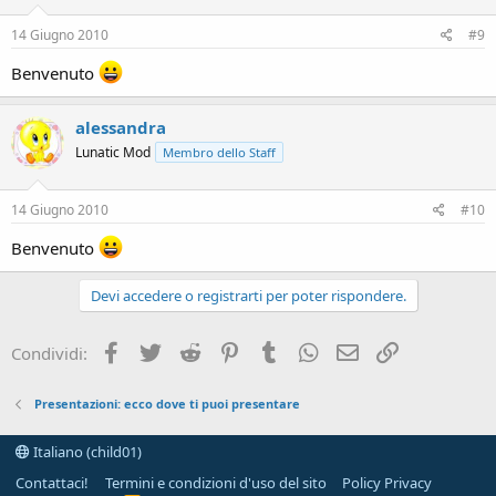
14 Giugno 2010
#9
Benvenuto
alessandra
Lunatic Mod
Membro dello Staff
14 Giugno 2010
#10
Benvenuto
Devi accedere o registrarti per poter rispondere.
Facebook
Twitter
Reddit
Pinterest
Tumblr
WhatsApp
e-mail
Link
Condividi:
Presentazioni: ecco dove ti puoi presentare
Italiano (child01)
Contattaci!
Termini e condizioni d'uso del sito
Policy Privacy