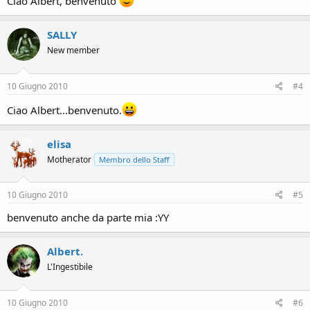
Ciao Albert, benvenuto
SALLY
New member
10 Giugno 2010
#4
Ciao Albert...benvenuto.
elisa
Motherator
Membro dello Staff
10 Giugno 2010
#5
benvenuto anche da parte mia :YY
Albert.
L'Ingestibile
10 Giugno 2010
#6