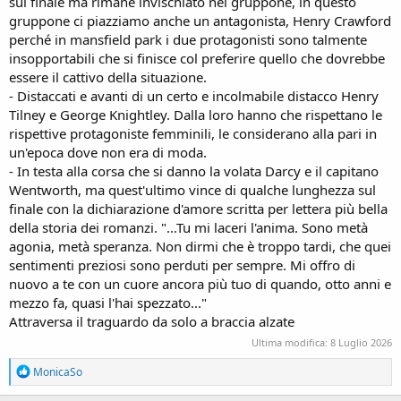
sul finale ma rimane invischiato nel gruppone, in questo
gruppone ci piazziamo anche un antagonista, Henry Crawford
perché in mansfield park i due protagonisti sono talmente
insopportabili che si finisce col preferire quello che dovrebbe
essere il cattivo della situazione.
- Distaccati e avanti di un certo e incolmabile distacco Henry
Tilney e George Knightley. Dalla loro hanno che rispettano le
rispettive protagoniste femminili, le considerano alla pari in
un'epoca dove non era di moda.
- In testa alla corsa che si danno la volata Darcy e il capitano
Wentworth, ma quest'ultimo vince di qualche lunghezza sul
finale con la dichiarazione d'amore scritta per lettera più bella
della storia dei romanzi. "...Tu mi laceri l'anima. Sono metà
agonia, metà speranza. Non dirmi che è troppo tardi, che quei
sentimenti preziosi sono perduti per sempre. Mi offro di
nuovo a te con un cuore ancora più tuo di quando, otto anni e
mezzo fa, quasi l'hai spezzato..."
Attraversa il traguardo da solo a braccia alzate
Ultima modifica:
8 Luglio 2026
R
MonicaSo
e
a