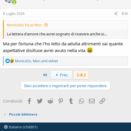
o
n
s
8 Luglio 2026
#36
:
MonicaSo ha scritto:
La lettera d'amore che avrei sognato di ricevere anche io...
Ma per fortuna che l'ho letto da adulta altrimenti sai quante
aspettative disilluse avrei avuto nella vita
R
MonicaSo
,
Meri
and
velvet
e
a
c
Primo
Prec.
2 di 2
t
i
Devi accedere o registrarti per poter rispondere.
o
n
s
Facebook
Twitter
Reddit
Pinterest
Tumblr
WhatsApp
e-mail
Link
Condividi:
:
Piccola biblioteca
Italiano (child01)