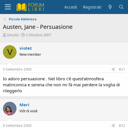
Accedi
Registrati
Piccola biblioteca
Austen, Jane - Persuasione
C
D
Dorylis
2 Ottobre 2007
r
a
e
t
violet
V
a
a
New member
t
d
o
i
r
i
5 Settembre 2009
#21
e
n
D
i
Io adoro persuasione . Nel libro c'è quest'atmosfera
i
z
malinconica e serena che non mi fà mai perdere la voglia di
s
i
rileggerlo
c
o
u
s
Meri
s
Viôt di viodi
i
o
n
8 Settembre 2009
#22
e