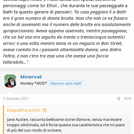
personaggi come Sir Elliot , che durante le sue passeggiate a
Bath fa questo genere di pensieri:
“la cosa peggiore lì a Bath
era il gran numero di donne brutte. Non che non ce ne fossero
anche di avvenenti ma il numero delle brutte era assolutamente
sproporzionato. Aveva appena osservato, mentre passeggiava,
che un bel viso era seguito da trenta o trentacinque autentici
orrori; e una volta mentre stava in un negozio in Bon Street,
aveva contato tra i passanti ottantasette donne, una dietro
l’altra, e non c’era tra esse una che avesse una faccia
tollerabile…”
Minerva6
Monkey *MOD*
Membro dello Staff
5 Gennaio 2011
#24
DoppiaB ha scritto:
Jane Austen, racconta bellissime storie d’amore, senza mai essere
troppo sdolcinata, ed è forse questa sua caratteristica che mi piace
di più del suo modo di scrivere.