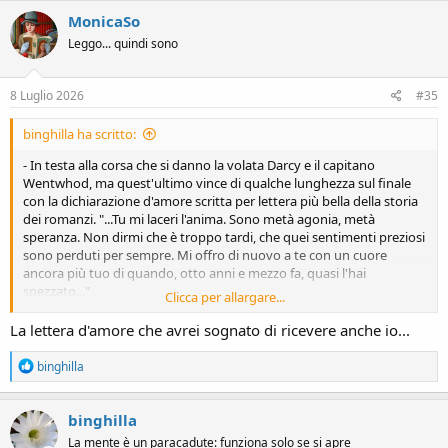
c
MonicaSo
t
Leggo... quindi sono
i
o
n
s
8 Luglio 2026
#35
:
binghilla ha scritto:
- In testa alla corsa che si danno la volata Darcy e il capitano
Wentwhod, ma quest'ultimo vince di qualche lunghezza sul finale
con la dichiarazione d'amore scritta per lettera più bella della storia
dei romanzi. "...Tu mi laceri l'anima. Sono metà agonia, metà
speranza. Non dirmi che è troppo tardi, che quei sentimenti preziosi
sono perduti per sempre. Mi offro di nuovo a te con un cuore
ancora più tuo di quando, otto anni e mezzo fa, quasi l'hai
spezzato..."
Clicca per allargare...
Attraversa il traguardo da solo a braccia alzate
La lettera d'amore che avrei sognato di ricevere anche io...
R
binghilla
e
a
c
binghilla
t
La mente è un paracadute: funziona solo se si apre
i