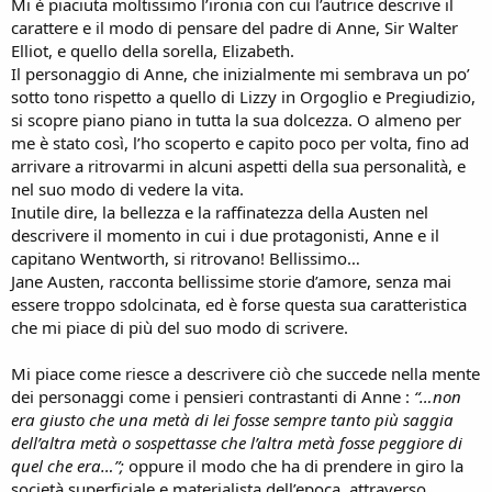
Mi è piaciuta moltissimo l’ironia con cui l’autrice descrive il
carattere e il modo di pensare del padre di Anne, Sir Walter
Elliot, e quello della sorella, Elizabeth.
Il personaggio di Anne, che inizialmente mi sembrava un po’
sotto tono rispetto a quello di Lizzy in Orgoglio e Pregiudizio,
si scopre piano piano in tutta la sua dolcezza. O almeno per
me è stato così, l’ho scoperto e capito poco per volta, fino ad
arrivare a ritrovarmi in alcuni aspetti della sua personalità, e
nel suo modo di vedere la vita.
Inutile dire, la bellezza e la raffinatezza della Austen nel
descrivere il momento in cui i due protagonisti, Anne e il
capitano Wentworth, si ritrovano! Bellissimo…
Jane Austen, racconta bellissime storie d’amore, senza mai
essere troppo sdolcinata, ed è forse questa sua caratteristica
che mi piace di più del suo modo di scrivere.
Mi piace come riesce a descrivere ciò che succede nella mente
dei personaggi come i pensieri contrastanti di Anne :
“…non
era giusto che una metà di lei fosse sempre tanto più saggia
dell’altra metà o sospettasse che l’altra metà fosse peggiore di
quel che era…”;
oppure il modo che ha di prendere in giro la
società superficiale e materialista dell’epoca, attraverso