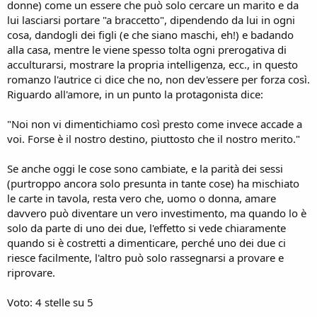
donne) come un essere che può solo cercare un marito e da
lui lasciarsi portare "a braccetto", dipendendo da lui in ogni
cosa, dandogli dei figli (e che siano maschi, eh!) e badando
alla casa, mentre le viene spesso tolta ogni prerogativa di
acculturarsi, mostrare la propria intelligenza, ecc., in questo
romanzo l'autrice ci dice che no, non dev'essere per forza così.
Riguardo all'amore, in un punto la protagonista dice:
"Noi non vi dimentichiamo così presto come invece accade a
voi. Forse è il nostro destino, piuttosto che il nostro merito."
Se anche oggi le cose sono cambiate, e la parità dei sessi
(purtroppo ancora solo presunta in tante cose) ha mischiato
le carte in tavola, resta vero che, uomo o donna, amare
davvero può diventare un vero investimento, ma quando lo è
solo da parte di uno dei due, l'effetto si vede chiaramente
quando si è costretti a dimenticare, perché uno dei due ci
riesce facilmente, l'altro può solo rassegnarsi a provare e
riprovare.
Voto: 4 stelle su 5