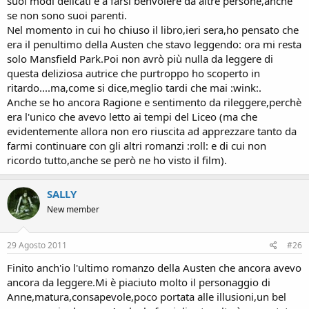
suoi modi delicati e a farsi benvolere da altre persone,anche
se non sono suoi parenti.
Nel momento in cui ho chiuso il libro,ieri sera,ho pensato che
era il penultimo della Austen che stavo leggendo: ora mi resta
solo Mansfield Park.Poi non avrò più nulla da leggere di
questa deliziosa autrice che purtroppo ho scoperto in
ritardo....ma,come si dice,meglio tardi che mai :wink:.
Anche se ho ancora Ragione e sentimento da rileggere,perchè
era l'unico che avevo letto ai tempi del Liceo (ma che
evidentemente allora non ero riuscita ad apprezzare tanto da
farmi continuare con gli altri romanzi :roll: e di cui non
ricordo tutto,anche se però ne ho visto il film).
SALLY
New member
29 Agosto 2011
#26
Finito anch'io l'ultimo romanzo della Austen che ancora avevo
ancora da leggere.Mi è piaciuto molto il personaggio di
Anne,matura,consapevole,poco portata alle illusioni,un bel