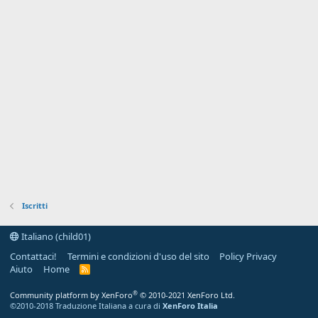
Iscritti
Italiano (child01)
Contattaci!
Termini e condizioni d'uso del sito
Policy Privacy
Aiuto
Home
R
S
S
®
Community platform by XenForo
© 2010-2021 XenForo Ltd.
©2010-2018 Traduzione Italiana a cura di
XenForo Italia