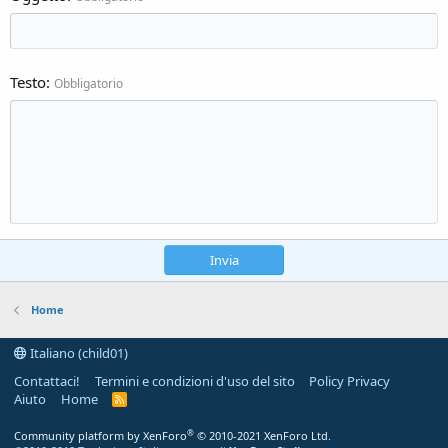
Testo
Obbligatorio
Invia
Home
Italiano (child01)
Contattaci!
Termini e condizioni d'uso del sito
Policy Privacy
Aiuto
Home
R
S
S
®
Community platform by XenForo
© 2010-2021 XenForo Ltd.