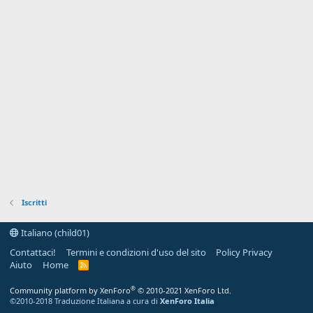
Iscritti
Italiano (child01)
Contattaci!
Termini e condizioni d'uso del sito
Policy Privacy
Aiuto
Home
R
S
S
®
Community platform by XenForo
© 2010-2021 XenForo Ltd.
©2010-2018 Traduzione Italiana a cura di
XenForo Italia