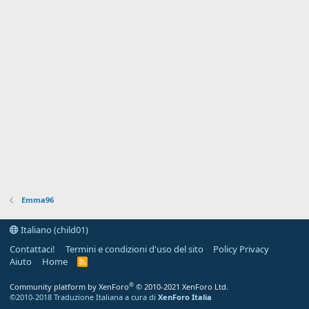
Emma96
Italiano (child01)
Contattaci!
Termini e condizioni d'uso del sito
Policy Privacy
Aiuto
Home
R
S
S
®
Community platform by XenForo
© 2010-2021 XenForo Ltd.
©2010-2018 Traduzione Italiana a cura di
XenForo Italia