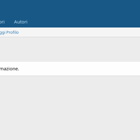
bri
Autori
ggi Profilo
rmazione.