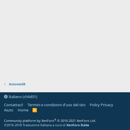
Antonio58
Italiano (child01)
Contattaci!
Termini e condizioni d'uso del sito
Policy Privacy
Aiuto
Home
R
S
S
®
Community platform by XenForo
© 2010-2021 XenForo Ltd.
©2010-2018 Traduzione Italiana a cura di
XenForo Italia