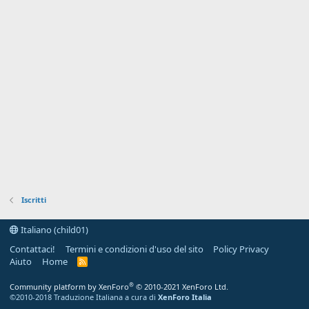
Iscritti
Italiano (child01)
Contattaci!
Termini e condizioni d'uso del sito
Policy Privacy
Aiuto
Home
R
S
S
®
Community platform by XenForo
© 2010-2021 XenForo Ltd.
©2010-2018 Traduzione Italiana a cura di
XenForo Italia