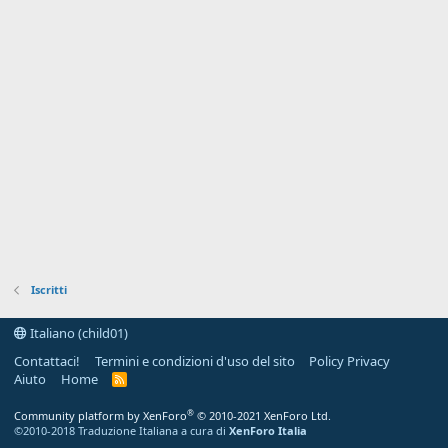
Iscritti
Italiano (child01)
Contattaci!
Termini e condizioni d'uso del sito
Policy Privacy
Aiuto
Home
R
S
S
®
Community platform by XenForo
© 2010-2021 XenForo Ltd.
©2010-2018 Traduzione Italiana a cura di
XenForo Italia