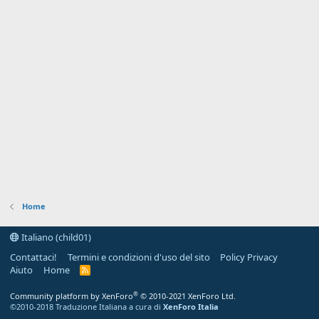
Home
Italiano (child01)
Contattaci!
Termini e condizioni d'uso del sito
Policy Privacy
Aiuto
Home
R
S
S
®
Community platform by XenForo
© 2010-2021 XenForo Ltd.
©2010-2018 Traduzione Italiana a cura di
XenForo Italia