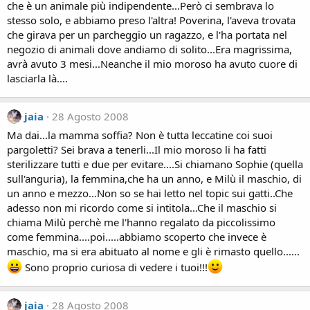
che è un animale più indipendente...Però ci sembrava lo
stesso solo, e abbiamo preso l'altra! Poverina, l'aveva trovata
che girava per un parcheggio un ragazzo, e l'ha portata nel
negozio di animali dove andiamo di solito...Era magrissima,
avrà avuto 3 mesi...Neanche il mio moroso ha avuto cuore di
lasciarla là....
jaia
28 Agosto 2008
Ma dai...la mamma soffia? Non è tutta leccatine coi suoi
pargoletti? Sei brava a tenerli...Il mio moroso li ha fatti
sterilizzare tutti e due per evitare....Si chiamano Sophie (quella
sull'anguria), la femmina,che ha un anno, e Milù il maschio, di
un anno e mezzo...Non so se hai letto nel topic sui gatti..Che
adesso non mi ricordo come si intitola...Che il maschio si
chiama Milù perchè me l'hanno regalato da piccolissimo
come femmina....poi.....abbiamo scoperto che invece è
maschio, ma si era abituato al nome e gli è rimasto quello......
Sono proprio curiosa di vedere i tuoi!!!
jaia
28 Agosto 2008