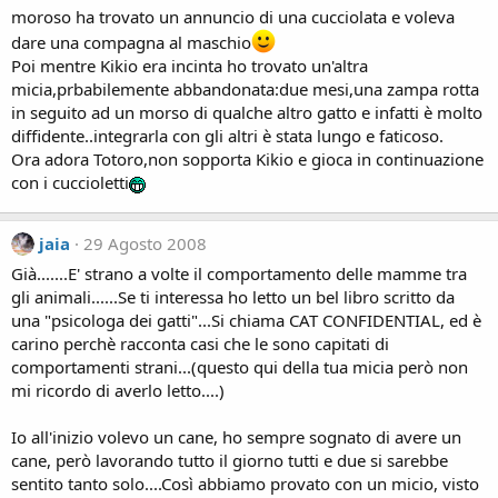
moroso ha trovato un annuncio di una cucciolata e voleva
dare una compagna al maschio
Poi mentre Kikio era incinta ho trovato un'altra
micia,prbabilemente abbandonata:due mesi,una zampa rotta
in seguito ad un morso di qualche altro gatto e infatti è molto
diffidente..integrarla con gli altri è stata lungo e faticoso.
Ora adora Totoro,non sopporta Kikio e gioca in continuazione
con i cuccioletti
jaia
29 Agosto 2008
Già.......E' strano a volte il comportamento delle mamme tra
gli animali......Se ti interessa ho letto un bel libro scritto da
una "psicologa dei gatti"...Si chiama CAT CONFIDENTIAL, ed è
carino perchè racconta casi che le sono capitati di
comportamenti strani...(questo qui della tua micia però non
mi ricordo di averlo letto....)
Io all'inizio volevo un cane, ho sempre sognato di avere un
cane, però lavorando tutto il giorno tutti e due si sarebbe
sentito tanto solo....Così abbiamo provato con un micio, visto