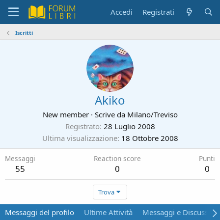
Accedi
Registrati
Iscritti
Akiko
New member
·
Scrive da
Milano/Treviso
Registrato
28 Luglio 2008
Ultima visualizzazione
18 Ottobre 2008
Messaggi
Reaction score
Punti
55
0
0
Trova
Messaggi del profilo
Ultime Attività
Messaggi e Discussion