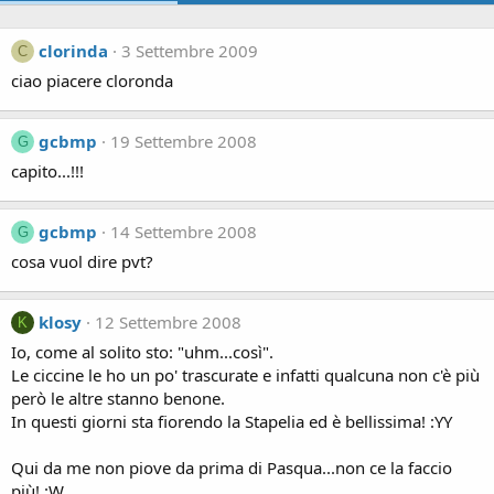
clorinda
3 Settembre 2009
C
ciao piacere cloronda
gcbmp
19 Settembre 2008
G
capito...!!!
gcbmp
14 Settembre 2008
G
cosa vuol dire pvt?
klosy
12 Settembre 2008
K
Io, come al solito sto: "uhm...così".
Le ciccine le ho un po' trascurate e infatti qualcuna non c'è più
però le altre stanno benone.
In questi giorni sta fiorendo la Stapelia ed è bellissima! :YY
Qui da me non piove da prima di Pasqua...non ce la faccio
più! :W