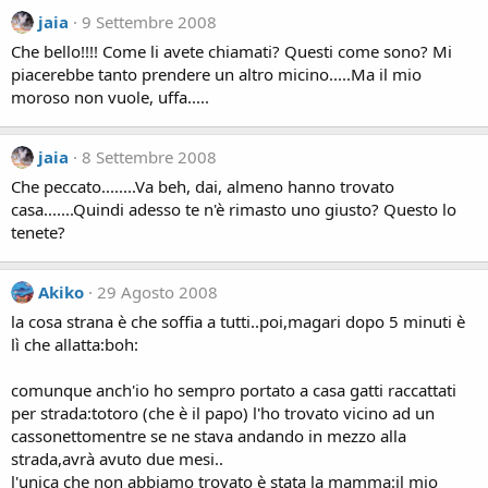
jaia
9 Settembre 2008
Che bello!!!! Come li avete chiamati? Questi come sono? Mi
piacerebbe tanto prendere un altro micino.....Ma il mio
moroso non vuole, uffa.....
jaia
8 Settembre 2008
Che peccato........Va beh, dai, almeno hanno trovato
casa.......Quindi adesso te n'è rimasto uno giusto? Questo lo
tenete?
Akiko
29 Agosto 2008
la cosa strana è che soffia a tutti..poi,magari dopo 5 minuti è
lì che allatta:boh:
comunque anch'io ho sempro portato a casa gatti raccattati
per strada:totoro (che è il papo) l'ho trovato vicino ad un
cassonettomentre se ne stava andando in mezzo alla
strada,avrà avuto due mesi..
l'unica che non abbiamo trovato è stata la mamma:il mio