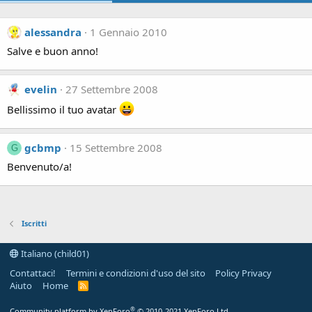
alessandra
1 Gennaio 2010
Salve e buon anno!
evelin
27 Settembre 2008
Bellissimo il tuo avatar
gcbmp
15 Settembre 2008
G
Benvenuto/a!
Iscritti
Italiano (child01)
Contattaci!
Termini e condizioni d'uso del sito
Policy Privacy
Aiuto
Home
R
S
S
®
Community platform by XenForo
© 2010-2021 XenForo Ltd.