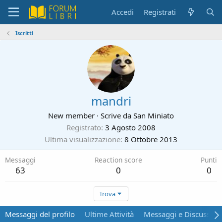
Accedi
Registrati
Iscritti
mandri
New member
·
Scrive da
San Miniato
Registrato
3 Agosto 2008
Ultima visualizzazione
8 Ottobre 2013
Messaggi
Reaction score
Punti
63
0
0
Trova
Messaggi del profilo
Ultime Attività
Messaggi e Discussion