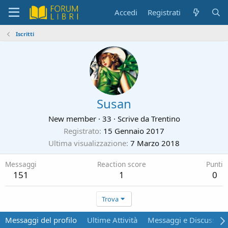
Accedi
Registrati
Iscritti
Susan
New member
·
33
·
Scrive da
Trentino
Registrato
15 Gennaio 2017
Ultima visualizzazione
7 Marzo 2018
Messaggi
Reaction score
Punti
151
1
0
Trova
Messaggi del profilo
Ultime Attività
Messaggi e Discussion