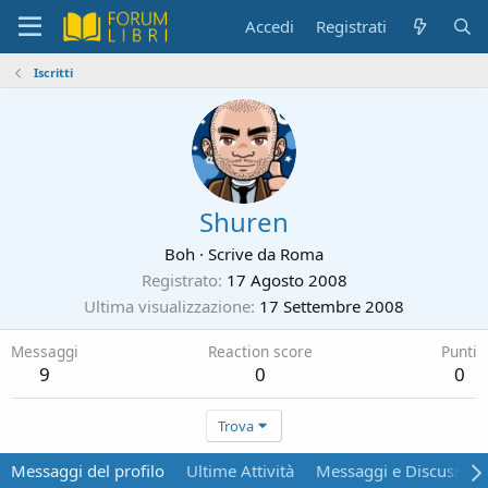
Accedi
Registrati
Iscritti
Shuren
Boh
·
Scrive da
Roma
Registrato
17 Agosto 2008
Ultima visualizzazione
17 Settembre 2008
Messaggi
Reaction score
Punti
9
0
0
Trova
Messaggi del profilo
Ultime Attività
Messaggi e Discussion