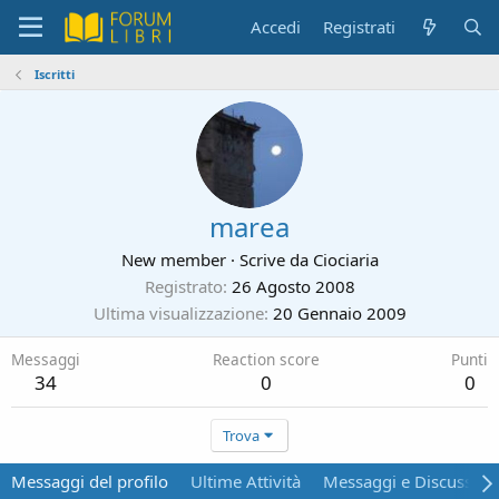
Accedi
Registrati
Iscritti
marea
New member
·
Scrive da
Ciociaria
Registrato
26 Agosto 2008
Ultima visualizzazione
20 Gennaio 2009
Messaggi
Reaction score
Punti
34
0
0
Trova
Messaggi del profilo
Ultime Attività
Messaggi e Discussion