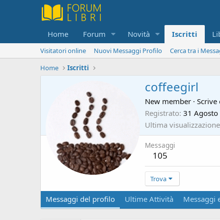
Home
Forum
Novità
Iscritti
Li
Visitatori online
Nuovi Messaggi Profilo
Cerca tra i Messa
Home
Iscritti
coffeegirl
New member
·
Scrive
Registrato
31 Agosto
Ultima visualizzazione
Messaggi
105
Trova
Messaggi del profilo
Ultime Attività
Messaggi e