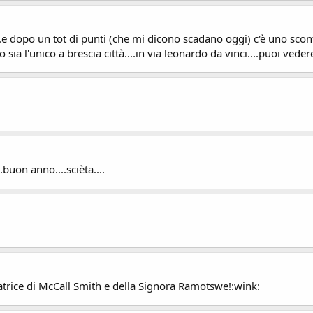
....e dopo un tot di punti (che mi dicono scadano oggi) c'è uno scont
 sia l'unico a brescia città....in via leonardo da vinci....puoi veder
buon anno....scièta....
matrice di McCall Smith e della Signora Ramotswe!:wink: