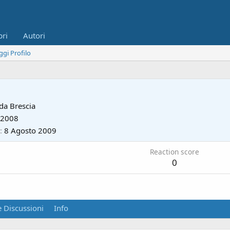
bri
Autori
ggi Profilo
 da
Brescia
 2008
8 Agosto 2009
Reaction score
0
 Discussioni
Info