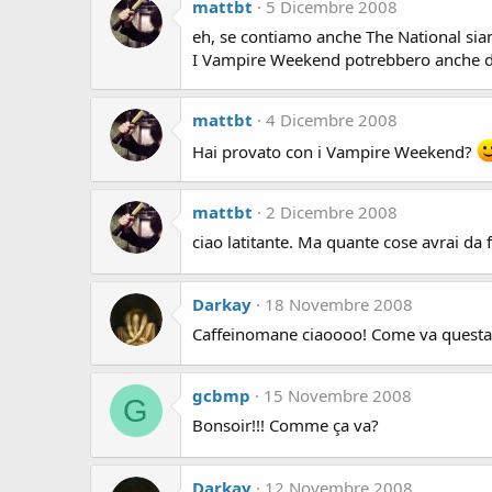
mattbt
5 Dicembre 2008
eh, se contiamo anche The National sia
I Vampire Weekend potrebbero anche dar
mattbt
4 Dicembre 2008
Hai provato con i Vampire Weekend?
mattbt
2 Dicembre 2008
ciao latitante. Ma quante cose avrai da 
Darkay
18 Novembre 2008
Caffeinomane ciaoooo! Come va questa 
gcbmp
15 Novembre 2008
G
Bonsoir!!! Comme ça va?
Darkay
12 Novembre 2008