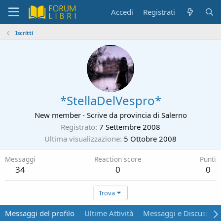
Accedi
Registrati
Iscritti
*StellaDelVespro*
New member
·
Scrive da
provincia di Salerno
Registrato
7 Settembre 2008
Ultima visualizzazione
5 Ottobre 2008
Messaggi
Reaction score
Punti
34
0
0
Trova
Messaggi del profilo
Ultime Attività
Messaggi e Discussion