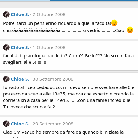
Chloe S.
2 Ottobre 2008
Potrei farci un pensierino riguardo a quella facoltà!
chissààààààààààààààààààà..................si vedrà.............Ciao !
Chloe S.
1 Ottobre 2008
facoltà di psicologia hai detto? Com'è? Bello??? Nn so cm fai a
svegliarti alle 5!!!!!!!!!
Chloe S.
30 Settembre 2008
Io vado al liceo pedagocico, mi devo sempre svegliare alle 6 e
poi esco da scuola alle 13e35, ma ora che aspetto e prendo la
corriera sn a casa per le 14e45........con una fame incredibile!
Tu invece che scuola fai?
Chloe S.
29 Settembre 2008
Ciao Cm va? Io ho sempre da fare da quando è iniziata la