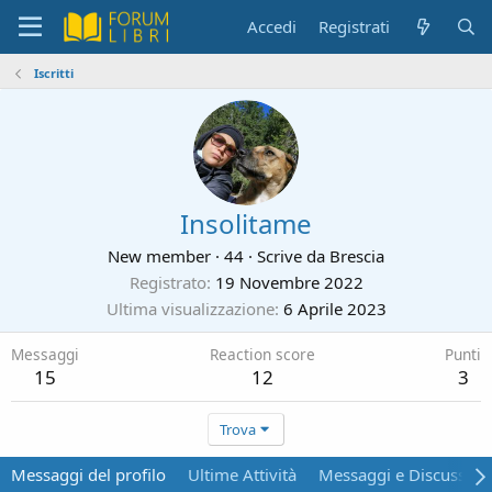
Accedi
Registrati
Iscritti
Insolitame
New member
·
44
·
Scrive da
Brescia
Registrato
19 Novembre 2022
Ultima visualizzazione
6 Aprile 2023
Messaggi
Reaction score
Punti
15
12
3
Trova
Messaggi del profilo
Ultime Attività
Messaggi e Discussion