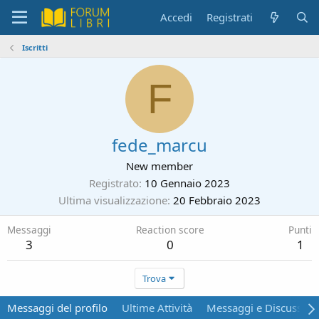
Accedi
Registrati
Iscritti
F
fede_marcu
New member
Registrato
10 Gennaio 2023
Ultima visualizzazione
20 Febbraio 2023
Messaggi
Reaction score
Punti
3
0
1
Trova
Messaggi del profilo
Ultime Attività
Messaggi e Discussion