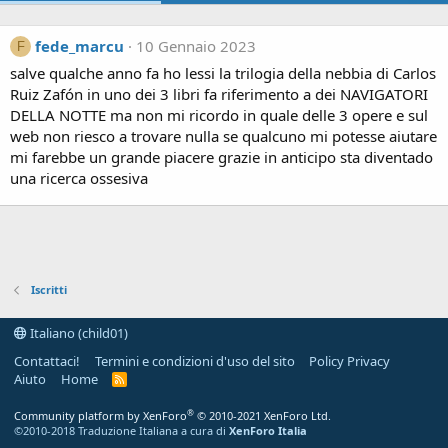
fede_marcu
10 Gennaio 2023
F
salve qualche anno fa ho lessi la trilogia della nebbia di Carlos
Ruiz Zafón in uno dei 3 libri fa riferimento a dei NAVIGATORI
DELLA NOTTE ma non mi ricordo in quale delle 3 opere e sul
web non riesco a trovare nulla se qualcuno mi potesse aiutare
mi farebbe un grande piacere grazie in anticipo sta diventado
una ricerca ossesiva
Iscritti
Italiano (child01)
Contattaci!
Termini e condizioni d'uso del sito
Policy Privacy
Aiuto
Home
R
S
S
®
Community platform by XenForo
© 2010-2021 XenForo Ltd.
©2010-2018 Traduzione Italiana a cura di
XenForo Italia