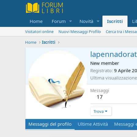
Home
Forum
Novità
Iscritti
Li
Visitatori online
Nuovi Messaggi Profilo
Cerca tra i Messa
Home
Iscritti
lapennadora
New member
Registrato
9 Aprile 2
Ultima visualizzazione
Messaggi
17
Trova
Messaggi del profilo
Ultime Attività
Messaggi e