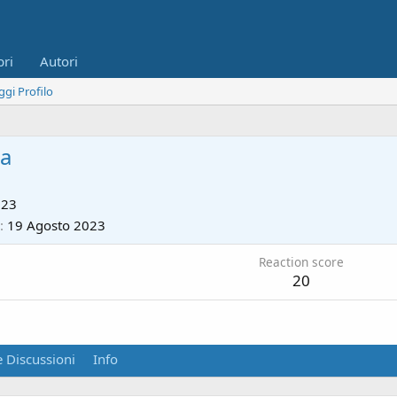
bri
Autori
ggi Profilo
ta
023
19 Agosto 2023
Reaction score
20
 Discussioni
Info