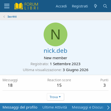
Accedi
Registrati
Iscritti
N
nick.deb
New member
Registrato
1 Settembre 2023
Ultima visualizzazione
3 Giugno 2026
Messaggi
Reaction score
Punti
18
15
3
Trova
Messaggi del profilo
Ultime Attività
Messaggi e Discussion