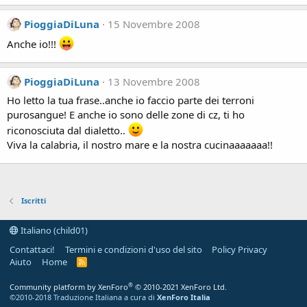
PioggiaDiLuna
15 Novembre 2008
Anche io!!!
PioggiaDiLuna
13 Novembre 2008
Ho letto la tua frase..anche io faccio parte dei terroni
purosangue! E anche io sono delle zone di cz, ti ho
riconosciuta dal dialetto..
Viva la calabria, il nostro mare e la nostra cucinaaaaaaa!!
Iscritti
Italiano (child01)
Contattaci!
Termini e condizioni d'uso del sito
Policy Privacy
Aiuto
Home
R
S
S
®
Community platform by XenForo
© 2010-2021 XenForo Ltd.
©2010-2018 Traduzione Italiana a cura di
XenForo Italia