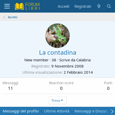
Accedi
Registrati
Iscritti
La contadina
New member
·
38
·
Scrive da
Calabria
Registrato
9 Novembre 2008
Ultima visualizzazione
2 Febbraio 2014
Messaggi
Reaction score
Punti
11
0
0
Trova
Messaggi del profilo
Ultime Attività
Messaggi e Discussion