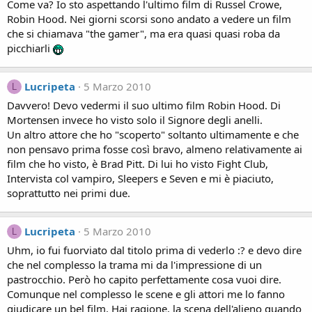
Come va? Io sto aspettando l'ultimo film di Russel Crowe,
Robin Hood. Nei giorni scorsi sono andato a vedere un film
che si chiamava "the gamer", ma era quasi quasi roba da
picchiarli
Lucripeta
5 Marzo 2010
L
Davvero! Devo vedermi il suo ultimo film Robin Hood. Di
Mortensen invece ho visto solo il Signore degli anelli.
Un altro attore che ho "scoperto" soltanto ultimamente e che
non pensavo prima fosse così bravo, almeno relativamente ai
film che ho visto, è Brad Pitt. Di lui ho visto Fight Club,
Intervista col vampiro, Sleepers e Seven e mi è piaciuto,
soprattutto nei primi due.
Lucripeta
5 Marzo 2010
L
Uhm, io fui fuorviato dal titolo prima di vederlo :? e devo dire
che nel complesso la trama mi da l'impressione di un
pastrocchio. Però ho capito perfettamente cosa vuoi dire.
Comunque nel complesso le scene e gli attori me lo fanno
giudicare un bel film. Hai ragione, la scena dell'alieno quando