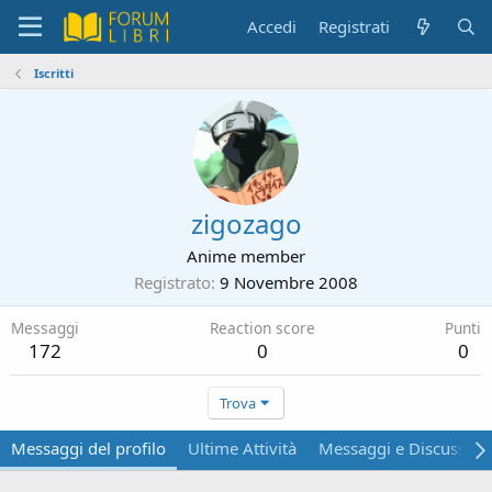
Accedi
Registrati
Iscritti
zigozago
Anime member
Registrato
9 Novembre 2008
Messaggi
Reaction score
Punti
172
0
0
Trova
Messaggi del profilo
Ultime Attività
Messaggi e Discussion