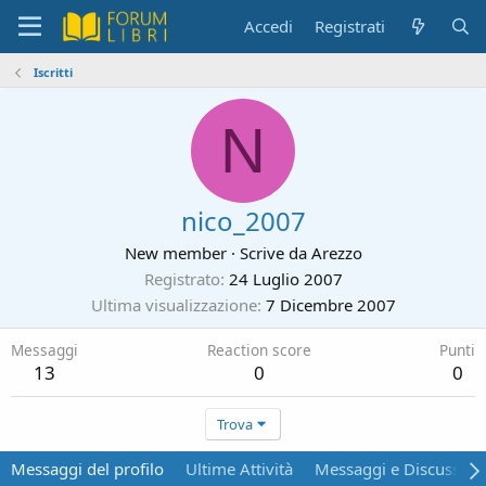
Accedi
Registrati
Iscritti
N
nico_2007
New member
·
Scrive da
Arezzo
Registrato
24 Luglio 2007
Ultima visualizzazione
7 Dicembre 2007
Messaggi
Reaction score
Punti
13
0
0
Trova
Messaggi del profilo
Ultime Attività
Messaggi e Discussion