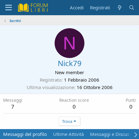
Accedi
Registrati
Iscritti
N
Nick79
New member
Registrato
1 Febbraio 2006
Ultima visualizzazione
16 Ottobre 2006
Messaggi
Reaction score
Punti
7
0
0
Trova
Messaggi del profilo
Ultime Attività
Messaggi e Discussion