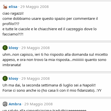
elisa
29 Maggio 2008
ciao ragazzi!
come dobbiamo usare questo spazio per commentare il
profilo!?!?
e tutte le ciacole e le chiacchiere ed il cazzeggio dove lo
facciamo?!?!
klosy
29 Maggio 2008
K
uhm..non capisco, ieri ti ho risposto alla domanda sul micetto
appeso, e ora non trovo la mia risposta...miiiiiiii quanto sono
imbranata!
klosy
29 Maggio 2008
K
Uh ma dai, la seconda settimana di luglio sei a Napoli!!
Forse ci sono anche io (ho casa li con il mio fidanzato). :YY
Ambra
29 Maggio 2008
un saluto alla simpaticissima traduttriceeeeeeeee