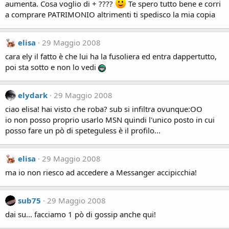
aumenta. Cosa voglio di + ????
Te spero tutto bene e corri
a comprare PATRIMONIO altrimenti ti spedisco la mia copia
elisa
29 Maggio 2008
cara ely il fatto è che lui ha la fusoliera ed entra dappertutto,
poi sta sotto e non lo vedi
elydark
29 Maggio 2008
ciao elisa! hai visto che roba? sub si infiltra ovunque:OO
io non posso proprio usarlo MSN quindi l'unico posto in cui
posso fare un pò di speteguless è il profilo...
elisa
29 Maggio 2008
ma io non riesco ad accedere a Messanger accipicchia!
sub75
29 Maggio 2008
dai su... facciamo 1 pò di gossip anche qui!