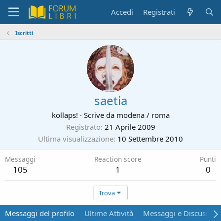
Accedi
Registrati
Iscritti
saetia
kollaps!
·
Scrive da
modena / roma
Registrato
21 Aprile 2009
Ultima visualizzazione
10 Settembre 2010
Messaggi
Reaction score
Punti
105
1
0
Trova
Messaggi del profilo
Ultime Attività
Messaggi e Discussion