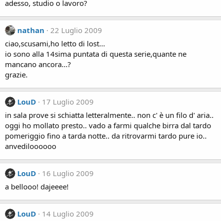
adesso, studio o lavoro?
nathan
22 Luglio 2009
ciao,scusami,ho letto di lost...
io sono alla 14sima puntata di questa serie,quante ne
mancano ancora...?
grazie.
LouD
17 Luglio 2009
in sala prove si schiatta letteralmente.. non c' è un filo d' aria..
oggi ho mollato presto.. vado a farmi qualche birra dal tardo
pomeriggio fino a tarda notte.. da ritrovarmi tardo pure io..
anvediloooooo
LouD
16 Luglio 2009
a bellooo! dajeeee!
LouD
14 Luglio 2009