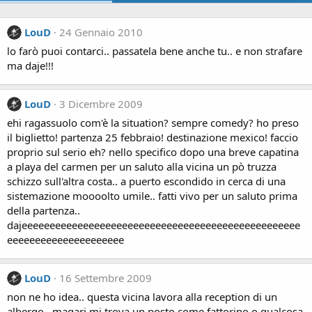
LouD
24 Gennaio 2010
lo farò puoi contarci.. passatela bene anche tu.. e non strafare
ma daje!!!
LouD
3 Dicembre 2009
ehi ragassuolo com'è la situation? sempre comedy? ho preso
il biglietto! partenza 25 febbraio! destinazione mexico! faccio
proprio sul serio eh? nello specifico dopo una breve capatina
a playa del carmen per un saluto alla vicina un pò truzza
schizzo sull'altra costa.. a puerto escondido in cerca di una
sistemazione moooolto umile.. fatti vivo per un saluto prima
della partenza..
dajeeeeeeeeeeeeeeeeeeeeeeeeeeeeeeeeeeeeeeeeeeeeeeeeee
eeeeeeeeeeeeeeeeeeeee
LouD
16 Settembre 2009
non ne ho idea.. questa vicina lavora alla reception di un
albergo.. magari mi trova un posto come fattorino o qualcosa