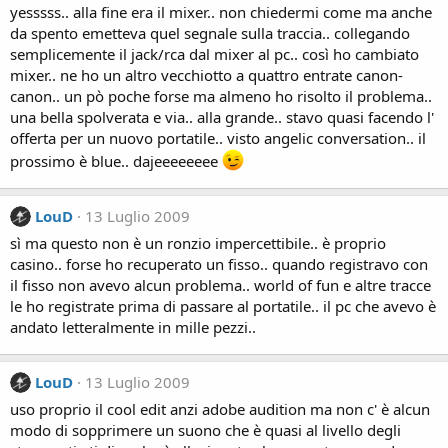
yesssss.. alla fine era il mixer.. non chiedermi come ma anche
da spento emetteva quel segnale sulla traccia.. collegando
semplicemente il jack/rca dal mixer al pc.. così ho cambiato
mixer.. ne ho un altro vecchiotto a quattro entrate canon-
canon.. un pò poche forse ma almeno ho risolto il problema..
una bella spolverata e via.. alla grande.. stavo quasi facendo l'
offerta per un nuovo portatile.. visto angelic conversation.. il
prossimo è blue.. dajeeeeeeee
LouD
13 Luglio 2009
sì ma questo non è un ronzio impercettibile.. è proprio
casino.. forse ho recuperato un fisso.. quando registravo con
il fisso non avevo alcun problema.. world of fun e altre tracce
le ho registrate prima di passare al portatile.. il pc che avevo è
andato letteralmente in mille pezzi..
LouD
13 Luglio 2009
uso proprio il cool edit anzi adobe audition ma non c' è alcun
modo di sopprimere un suono che è quasi al livello degli