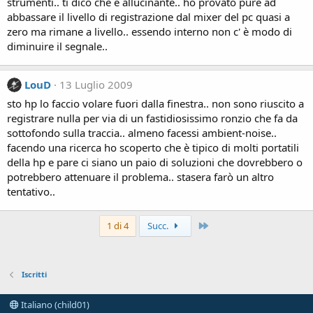
strumenti.. ti dico che è allucinante.. ho provato pure ad
abbassare il livello di registrazione dal mixer del pc quasi a
zero ma rimane a livello.. essendo interno non c' è modo di
diminuire il segnale..
LouD
13 Luglio 2009
sto hp lo faccio volare fuori dalla finestra.. non sono riuscito a
registrare nulla per via di un fastidiosissimo ronzio che fa da
sottofondo sulla traccia.. almeno facessi ambient-noise..
facendo una ricerca ho scoperto che è tipico di molti portatili
della hp e pare ci siano un paio di soluzioni che dovrebbero o
potrebbero attenuare il problema.. stasera farò un altro
tentativo..
Ultimo
1 di 4
Succ.
Iscritti
Italiano (child01)