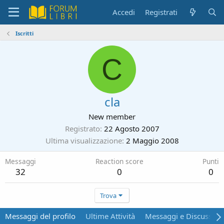
Accedi
Registrati
Iscritti
C
cla
New member
Registrato
22 Agosto 2007
Ultima visualizzazione
2 Maggio 2008
Messaggi
Reaction score
Punti
32
0
0
Trova
Messaggi del profilo
Ultime Attività
Messaggi e Discussion