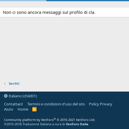
Non ci sono ancora messaggi sul profilo di cla.
Iscritti
Italiano (child01)
Contattaci!
Termini e condizioni d'uso del sito
Policy Privacy
Aiuto
Home
R
S
S
®
Community platform by XenForo
© 2010-2021 XenForo Ltd.
©2010-2018 Traduzione Italiana a cura di
XenForo Italia