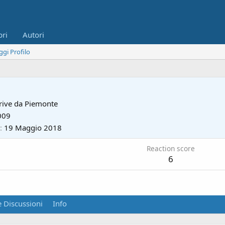
bri
Autori
ggi Profilo
rive da
Piemonte
009
19 Maggio 2018
Reaction score
6
 Discussioni
Info