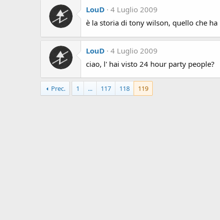
LouD
4 Luglio 2009
è la storia di tony wilson, quello che ha p
LouD
4 Luglio 2009
ciao, l' hai visto 24 hour party people?
Prec.
1
...
117
118
119