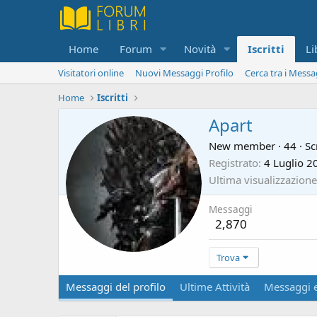
Home
Forum
Novità
Iscritti
Li
Visitatori online
Nuovi Messaggi Profilo
Cerca tra i Messa
Home
Iscritti
Apart
New member
·
44
·
Sc
Registrato
4 Luglio 2
Ultima visualizzazione
Messaggi
2,870
Trova
Messaggi del profilo
Ultime Attività
Messaggi e