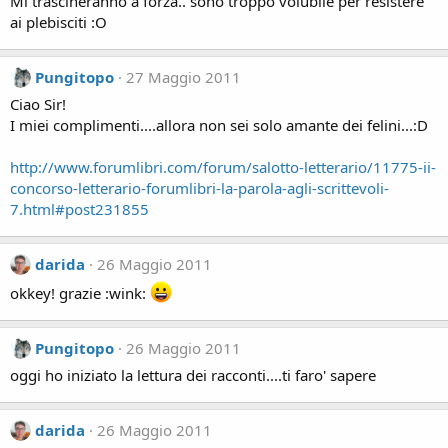
Mi trascineranno a forza.. sono troppo volubile per resistere
ai plebisciti :O
Pungitopo
27 Maggio 2011
Ciao Sir!
I miei complimenti....allora non sei solo amante dei felini...:D
http://www.forumlibri.com/forum/salotto-letterario/11775-ii-
concorso-letterario-forumlibri-la-parola-agli-scrittevoli-
7.html#post231855
darida
26 Maggio 2011
okkey! grazie :wink:
Pungitopo
26 Maggio 2011
oggi ho iniziato la lettura dei racconti....ti faro' sapere
darida
26 Maggio 2011