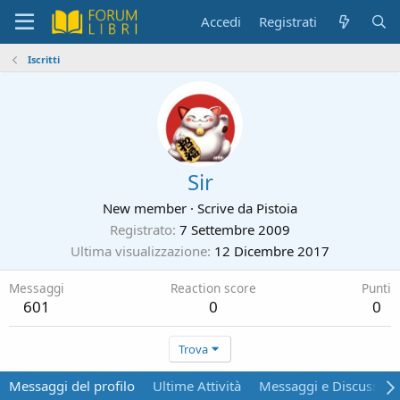
Accedi
Registrati
Iscritti
Sir
New member
·
Scrive da
Pistoia
Registrato
7 Settembre 2009
Ultima visualizzazione
12 Dicembre 2017
Messaggi
Reaction score
Punti
601
0
0
Trova
Messaggi del profilo
Ultime Attività
Messaggi e Discussion