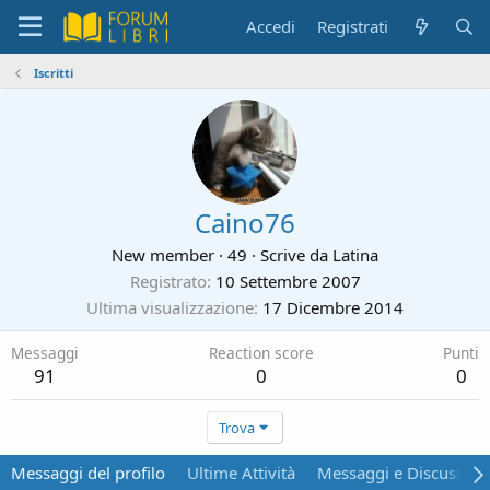
Accedi
Registrati
Iscritti
Caino76
New member
·
49
·
Scrive da
Latina
Registrato
10 Settembre 2007
Ultima visualizzazione
17 Dicembre 2014
Messaggi
Reaction score
Punti
91
0
0
Trova
Messaggi del profilo
Ultime Attività
Messaggi e Discussion