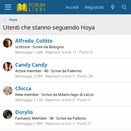
Accedi
Registrati
Hoya
Utenti che stanno seguendo Hoya
Alfredo_Colitto
scrittore
·
Scrive da
Bologna
Messaggi
1,348
Reaction score
11
Punti
0
Candy Candy
Active member
·
40
·
Scrive da
Palermo
Messaggi
2,595
Reaction score
5
Punti
38
Chicca
New member
·
Scrive da
Milano-lago di Lecco
Messaggi
1,133
Reaction score
0
Punti
0
Dorylis
Fantastic Member
·
36
·
Scrive da
Padova
Messaggi
1,995
Reaction score
7
Punti
0