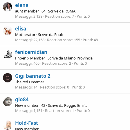
elena
aunt member
·
64
·
Scrive da
ROMA
Messaggi
2,128
Reaction score
7
Punti
0
elisa
Motherator
·
Scrive da
Friuli
Messaggi
22,158
Reaction score
155
Punti
48
fenicemidian
Phoenix Member
·
Scrive da
Milano Provincia
Messaggi
405
Reaction score
2
Punti
0
Gigi bannato 2
G
The red Dreamer
Messaggi
14
Reaction score
0
Punti
0
gio84
New member
·
42
·
Scrive da
Reggio Emilia
Messaggi
1,151
Reaction score
1
Punti
0
Hold-Fast
New member