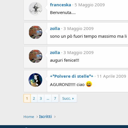
franceska
5 Maggio 2009
Benvenuta....
zolla
3 Maggio 2009
sono un pò fuori tempo massimo ma li acc
zolla
3 Maggio 2009
auguri fenice!!!
+°Polvere di stelle°+
11 Aprile 2009
AGURONI!!!!! ciao
1
2
3
...
7
Succ.
Home
Iscritti