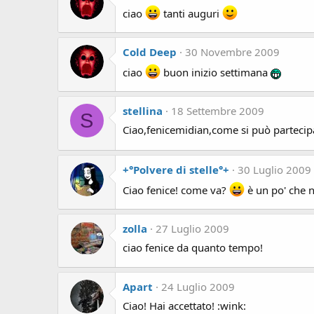
ciao
tanti auguri
Cold Deep
30 Novembre 2009
ciao
buon inizio settimana
stellina
18 Settembre 2009
S
Ciao,fenicemidian,come si può partecipa
+°Polvere di stelle°+
30 Luglio 2009
Ciao fenice! come va?
è un po' che n
zolla
27 Luglio 2009
ciao fenice da quanto tempo!
Apart
24 Luglio 2009
Ciao! Hai accettato! :wink: