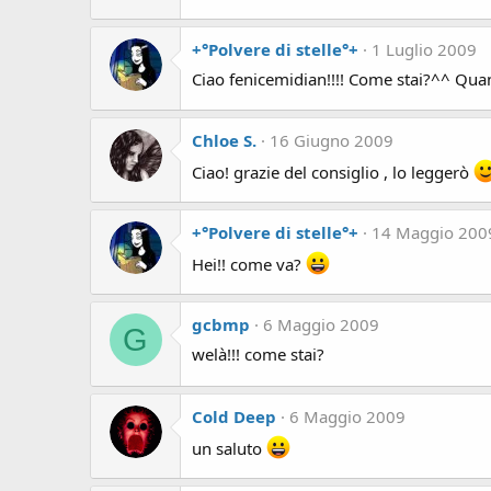
+°Polvere di stelle°+
1 Luglio 2009
Ciao fenicemidian!!!! Come stai?^^ Qua
Chloe S.
16 Giugno 2009
Ciao! grazie del consiglio , lo leggerò
+°Polvere di stelle°+
14 Maggio 200
Hei!! come va?
gcbmp
6 Maggio 2009
G
welà!!! come stai?
Cold Deep
6 Maggio 2009
un saluto