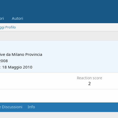
bri
Autori
ggi Profilo
ive da
Milano Provincia
2008
18 Maggio 2010
Reaction score
2
 Discussioni
Info