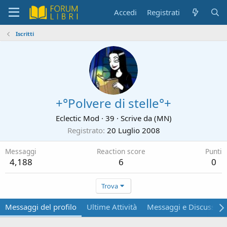
Accedi
Registrati
Iscritti
+°Polvere di stelle°+
Eclectic Mod
·
39
·
Scrive da
(MN)
Registrato
20 Luglio 2008
Messaggi
Reaction score
Punti
4,188
6
0
Trova
Messaggi del profilo
Ultime Attività
Messaggi e Discussion