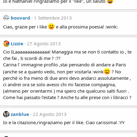
Io e Nathaniel ringraziamo per il "like", un saluto
bouvard
1 Settembre 2013
Ciao, grazie per i like
e alla prossima poesia! :wink:
Lizzie
27 Agosto 2013
Cio ILaaaaaaaaaaaaaa! Managgia ma se non ti contatto io , te
che fai , ti scordi di me ? :??
Carina l' immagine profilo ,stai pensando di andare a Paris
(anche se a quanto vedo, non per visitarla :wink
? No
perchè io fra meno di due anni devo andarci assolutamente ,
ci andrei ora se solo avessi chi mi facesse compagnia,
(almeno per orientarmi ) ma spero che qualcuno salti fuori .
Come hai passato l'estate ? Anche tu alle prese con i libracci ?
zanblue
22 Agosto 2013
Io e la citazione,ringraziamo per il like. Ciao carissima! :YY