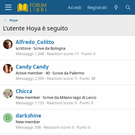
Accedi
Registrati
Hoya
L'utente Hoya è seguito
Alfredo_Colitto
scrittore
·
Scrive da
Bologna
Messaggi
1,348
Reaction score
11
Punti
0
Candy Candy
Active member
·
40
·
Scrive da
Palermo
Messaggi
2,595
Reaction score
5
Punti
38
Chicca
New member
·
Scrive da
Milano-lago di Lecco
Messaggi
1,133
Reaction score
0
Punti
0
darkshine
D
New member
Messaggi
506
Reaction score
0
Punti
0