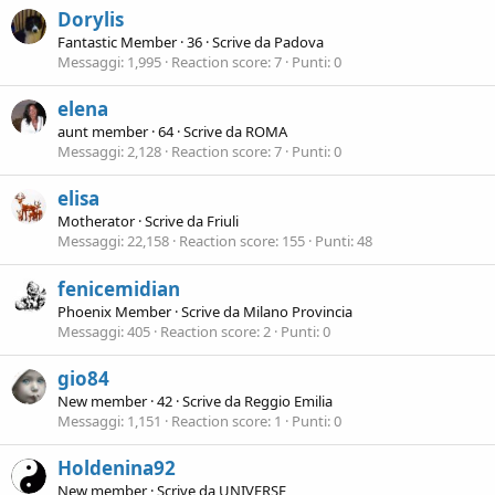
Dorylis
Fantastic Member
·
36
·
Scrive da
Padova
Messaggi
1,995
Reaction score
7
Punti
0
elena
aunt member
·
64
·
Scrive da
ROMA
Messaggi
2,128
Reaction score
7
Punti
0
elisa
Motherator
·
Scrive da
Friuli
Messaggi
22,158
Reaction score
155
Punti
48
fenicemidian
Phoenix Member
·
Scrive da
Milano Provincia
Messaggi
405
Reaction score
2
Punti
0
gio84
New member
·
42
·
Scrive da
Reggio Emilia
Messaggi
1,151
Reaction score
1
Punti
0
Holdenina92
New member
·
Scrive da
UNIVERSE